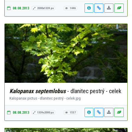
08.08.2013
2000x1339 px
1446
Kalopanax septemlobus
- dlanitec pestrý - celek
Kalopanax pictus - dlanitec pestrý - celek.jpg
08.08.2013
1339x2000 px
1537