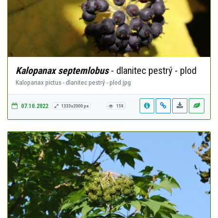
Kalopanax septemlobus
- dlanitec pestrý - plod
Kalopanax pictus - dlanitec pestrý - plod.jpg
07.10.2022
1333x2000 px
159