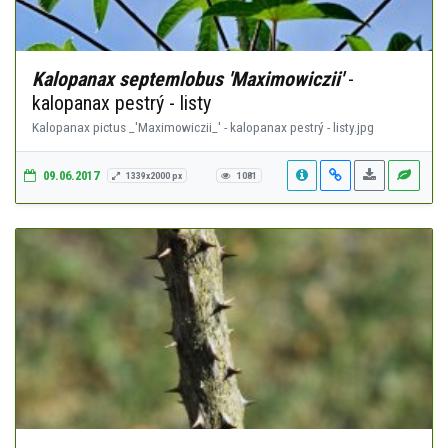
Kalopanax septemlobus 'Maximowiczii'
-
kalopanax pestrý - listy
Kalopanax pictus _'Maximowiczii_' - kalopanax pestrý - listy.jpg
09.06.2017
1339x2000 px
1081