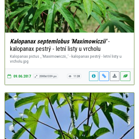
Kalopanax septemlobus 'Maximowiczii'
-
kalopanax pestrý - letní listy u vrcholu
Kalopanax pictus _'Maximowiczii_' - kalopanax pestrý - letní listy u
vrcholu.jpg
09.06.2017
2000x1339 px
1128