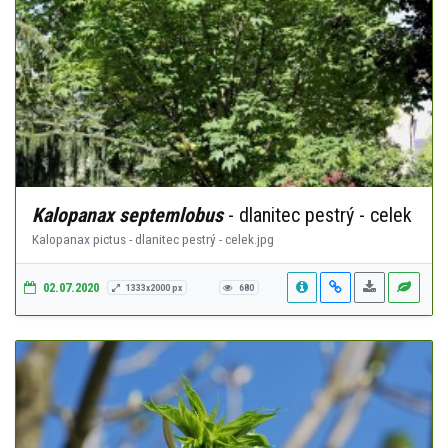
Kalopanax septemlobus
- dlanitec pestrý - celek
Kalopanax pictus - dlanitec pestrý - celek.jpg
02.07.2020
1333x2000 px
680