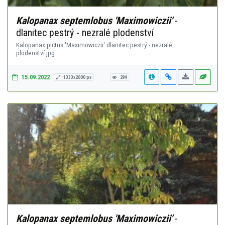
Kalopanax septemlobus 'Maximowiczii'
-
dlanitec pestrý - nezralé plodenství
Kalopanax pictus 'Maximowiczii' dlanitec pestrý - nezralé
plodenství.jpg
15.09.2022
1333x2000 px
299
Kalopanax septemlobus 'Maximowiczii'
-