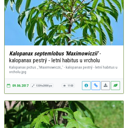
Kalopanax septemlobus 'Maximowiczii'
-
kalopanax pestrý - letní habitus u vrcholu
Kalopanax pictus _'Maximowiczii_' - kalopanax pestrý - letní habitus u
vrcholu.jpg
09.06.2017
1339x2000 px
1103