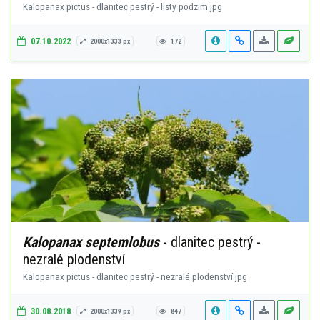
Kalopanax pictus - dlanitec pestrý - listy podzim.jpg
07.10.2022
2000x1333 px
172
Kalopanax septemlobus
- dlanitec pestrý -
nezralé plodenství
Kalopanax pictus - dlanitec pestrý - nezralé plodenství.jpg
30.08.2018
2000x1339 px
847