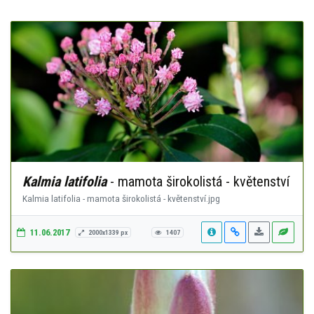
Kalmia latifolia
- mamota širokolistá - květenství
Kalmia latifolia - mamota širokolistá - květenství.jpg
11.06.2017
2000x1339 px
1407