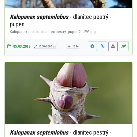
Kalopanax septemlobus
- dlanitec pestrý -
pupen
Kalopanax pictus - dlanitec pestrý- pupen2_JPG.jpg
05.03.2012
1500x2000 px
1584
Kalopanax septemlobus
- dlanitec pestrý -