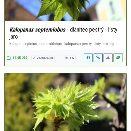
Kalopanax septemlobus
- dlanitec pestrý - listy
jaro
Kalopanax pictus, septemblobus - kalopanax pestrý - listy jaro.jpg
10.05.2021
2000x1333 px
522