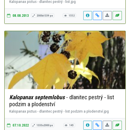
Kalopanax pictus - dlanitec pestrý - list.jpg
08.08.2013
2000x1339 px
1552
Kalopanax septemlobus
- dlanitec pestrý - list
podzim a plodenství
Kalopanax pictus - dlanitec pestrý - list podzim a plodenství.jpg
07.10.2022
1333x2000 px
145