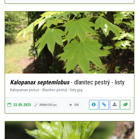
Kalopanax septemlobus
- dlanitec pestrý - listy
Kalopanax pictus - dlanitec pestrý - listy.jpg
22.05.2023
2000x1333 px
303