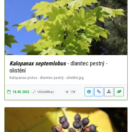
Kalopanax septemlobus
- dlanitec pestrý -
olistění
Kalopanax pictus - dlanitec pestrý - olistění.jpg
18.05.2022
1333x2000 px
178