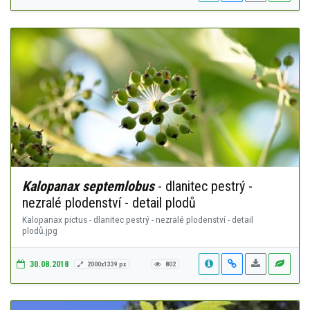
Kalopanax septemlobus
- dlanitec pestrý -
nezralé plodenství - detail plodů
Kalopanax pictus - dlanitec pestrý - nezralé plodenství - detail
plodů.jpg
30.08.2018
2000x1339 px
802