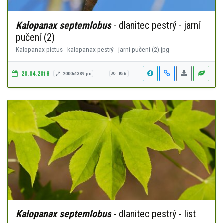
Kalopanax septemlobus
- dlanitec pestrý - jarní
pučení (2)
Kalopanax pictus - kalopanax pestrý - jarní pučení (2).jpg
20.04.2018
2000x1339 px
856
Kalopanax septemlobus
- dlanitec pestrý - list