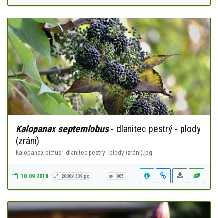
Kalopanax septemlobus
- dlanitec pestrý - plody
(zrání)
Kalopanax pictus - dlanitec pestrý - plody (zrání).jpg
18.09.2018
2000x1339 px
805