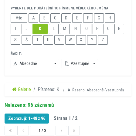
VYBERTE DLE POČÁTEČNÍHO PÍSMENE VĚDECKÉHO JMÉNA:
Vše
A
B
C
D
E
F
G
H
I
J
L
M
N
O
P
Q
R
K
S
Š
T
U
V
W
X
Y
Z
ŘADIT:
Abecedně
Vzestupně
Galerie
Písmeno: K
Řazeno: Abecedně (vzestupně)
Nalezeno: 96 záznamů
Strana 1 / 2
Zobrazuji: 1–48 z 96
1 / 2