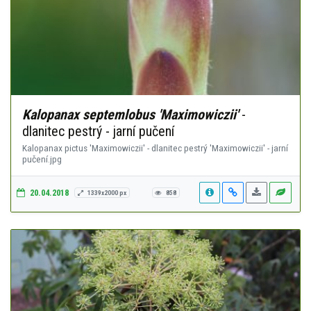
Kalopanax septemlobus 'Maximowiczii'
-
dlanitec pestrý - jarní pučení
Kalopanax pictus 'Maximowiczii' - dlanitec pestrý 'Maximowiczii' - jarní
pučení.jpg
20.04.2018
1339x2000 px
858