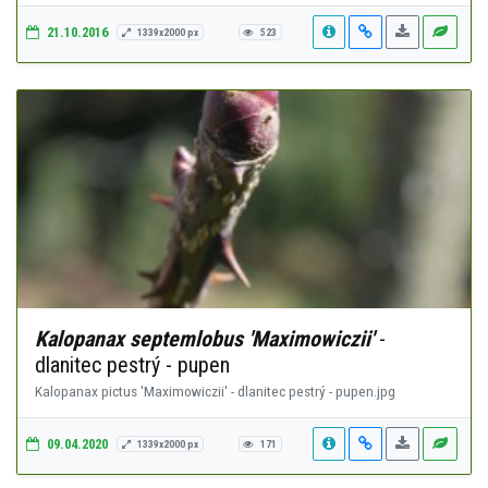
21.10.2016
1339x2000 px
523
Kalopanax septemlobus 'Maximowiczii'
-
dlanitec pestrý - pupen
Kalopanax pictus 'Maximowiczii' - dlanitec pestrý - pupen.jpg
09.04.2020
1339x2000 px
171