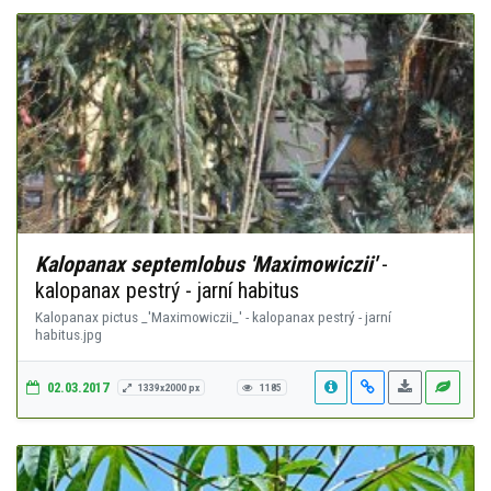
Kalopanax septemlobus 'Maximowiczii'
-
kalopanax pestrý - jarní habitus
Kalopanax pictus _'Maximowiczii_' - kalopanax pestrý - jarní
habitus.jpg
02.03.2017
1339x2000 px
1185