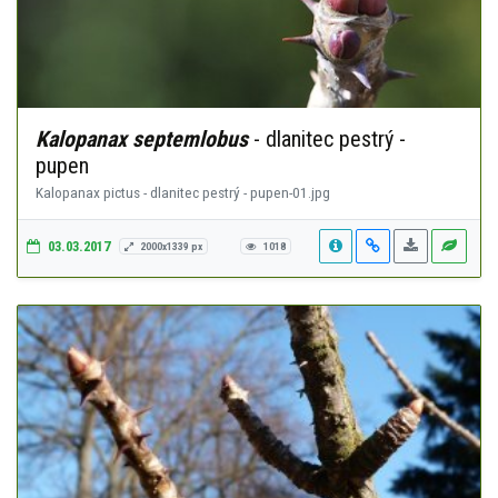
Kalopanax septemlobus
- dlanitec pestrý -
pupen
Kalopanax pictus - dlanitec pestrý - pupen-01.jpg
03.03.2017
2000x1339 px
1018