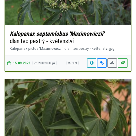
Kalopanax septemlobus 'Maximowiczii'
-
dlanitec pestrý - květenství
Kalopanax pictus 'Maximowiczii' dlanitec pestrý - květenství.jpg
15.09.2022
2000x1333 px
173