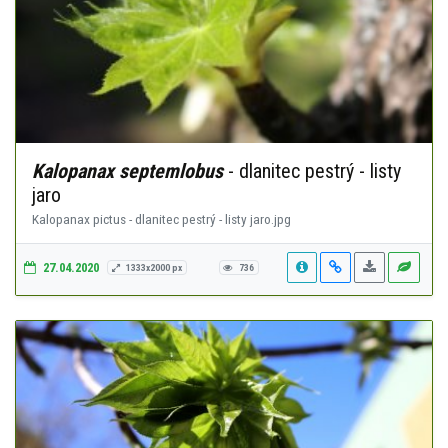
Kalopanax septemlobus
- dlanitec pestrý - listy
jaro
Kalopanax pictus - dlanitec pestrý - listy jaro.jpg
27.04.2020
1333x2000 px
736