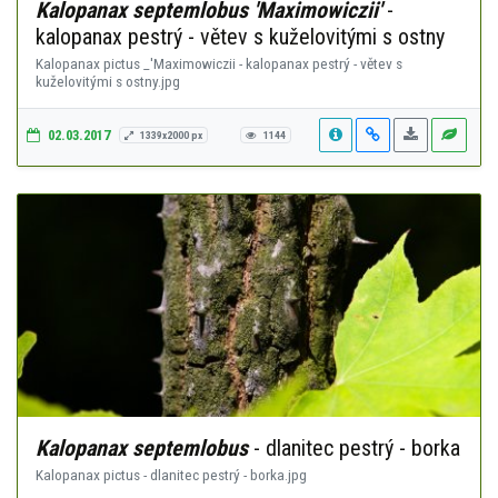
Kalopanax septemlobus 'Maximowiczii'
-
kalopanax pestrý - větev s kuželovitými s ostny
Kalopanax pictus _'Maximowiczii - kalopanax pestrý - větev s
kuželovitými s ostny.jpg
02.03.2017
1339x2000 px
1144
Kalopanax septemlobus
- dlanitec pestrý - borka
Kalopanax pictus - dlanitec pestrý - borka.jpg