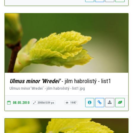
Ulmus minor 'Wredei'
- jilm habrolistý - list1
Ulmus minor´Wredei´ - jilm habrolistý - list1.jpg
08.05.2010
2000x1339 px
1987