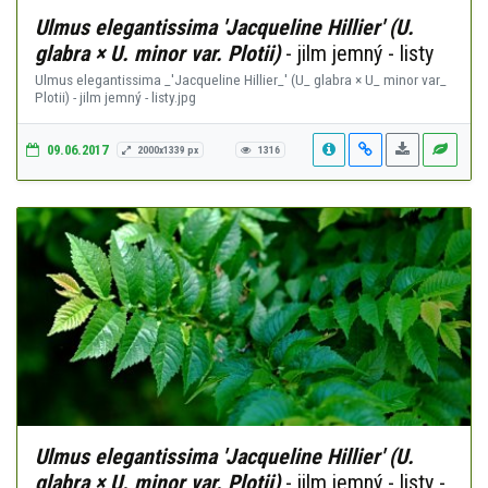
Ulmus elegantissima 'Jacqueline Hillier' (U.
glabra × U. minor var. Plotii)
- jilm jemný - listy
Ulmus elegantissima _'Jacqueline Hillier_' (U_ glabra × U_ minor var_
Plotii) - jilm jemný - listy.jpg
09.06.2017
2000x1339 px
1316
Ulmus elegantissima 'Jacqueline Hillier' (U.
glabra × U. minor var. Plotii)
- jilm jemný - listy -