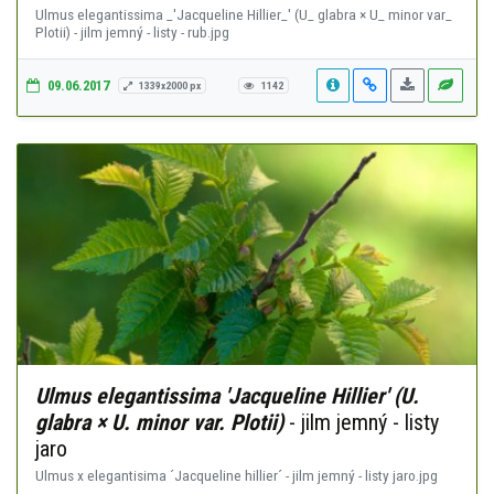
Ulmus elegantissima _'Jacqueline Hillier_' (U_ glabra × U_ minor var_
Plotii) - jilm jemný - listy - rub.jpg
09.06.2017
1339x2000 px
1142
Ulmus elegantissima 'Jacqueline Hillier' (U.
glabra × U. minor var. Plotii)
- jilm jemný - listy
jaro
Ulmus x elegantisima ´Jacqueline hillier´ - jilm jemný - listy jaro.jpg