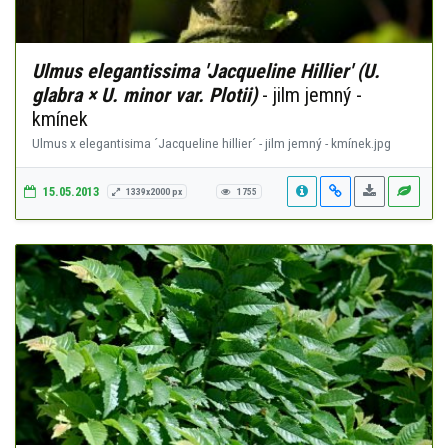
Ulmus elegantissima 'Jacqueline Hillier' (U.
glabra × U. minor var. Plotii)
- jilm jemný -
kmínek
Ulmus x elegantisima ´Jacqueline hillier´ - jilm jemný - kmínek.jpg
15.05.2013
1339x2000 px
1755