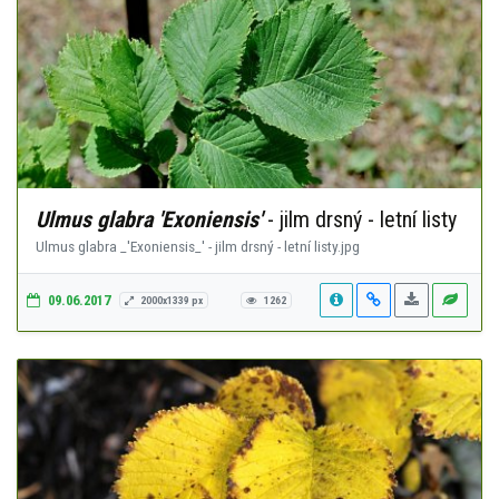
Ulmus glabra 'Exoniensis'
- jilm drsný - letní listy
Ulmus glabra _'Exoniensis_' - jilm drsný - letní listy.jpg
09.06.2017
2000x1339 px
1262