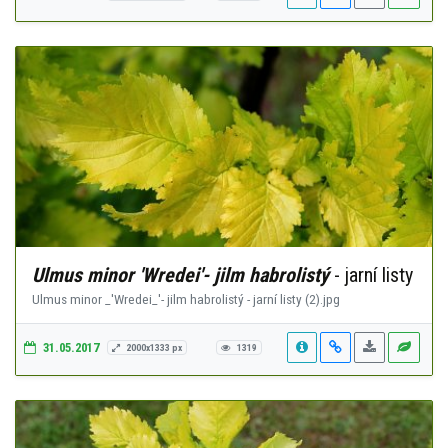
Ulmus minor 'Wredei'- jilm habrolistý
- jarní listy
Ulmus minor _'Wredei_'- jilm habrolistý - jarní listy (2).jpg
31.05.2017
2000x1333 px
1319