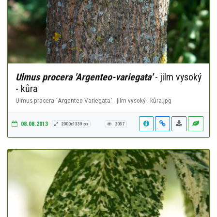
Ulmus procera 'Argenteo-variegata'
- jilm vysoký
- kůra
Ulmus procera ´Argenteo-Variegata´ - jilm vysoký - kůra.jpg
08.08.2013
2000x1339 px
2037