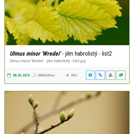
Ulmus minor 'Wredei'
- jilm habrolistý - list2
Ulmus minor´Wredei´ - jilm habrolistý - list2.jpg
08.05.2010
2000x1339 px
2355