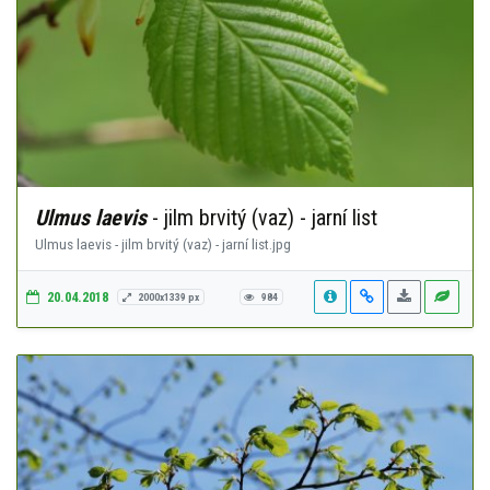
Ulmus laevis
- jilm brvitý (vaz) - jarní list
Ulmus laevis - jilm brvitý (vaz) - jarní list.jpg
20.04.2018
2000x1339 px
984