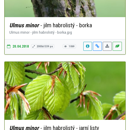
Ulmus minor
- jilm habrolistý - borka
Ulmus minor - jilm habrolistý - borka.jpg
20.04.2018
2000x1339 px
1069
Ulmus minor
- jilm habrolistý - jarní listy