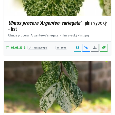
Ulmus procera 'Argenteo-variegata'
- jilm vysoký
- list
Ulmus procera ´Argenteo-Variegata´ - jilm vysoký - list.jpg
08.08.2013
1339x2000 px
1884