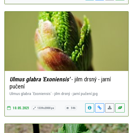
Ulmus glabra 'Exoniensis'
- jilm drsný - jarní
pučení
Ulmus glabra ´Exoniensis´ - jilm drsný - jarní pučení.jpg
10.05.2021
1339x2000 px
546