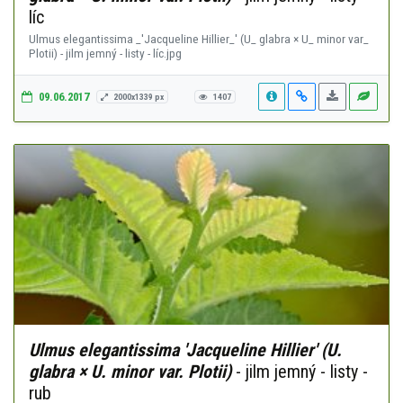
líc
Ulmus elegantissima _'Jacqueline Hillier_' (U_ glabra × U_ minor var_
Plotii) - jilm jemný - listy - líc.jpg
09.06.2017
2000x1339 px
1407
Ulmus elegantissima 'Jacqueline Hillier' (U.
glabra × U. minor var. Plotii)
- jilm jemný - listy -
rub