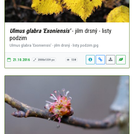
Ulmus glabra 'Exoniensis'
- jilm drsný - listy
podzim
Ulmus glabra 'Exoniensis' - jilm drsný - listy podzim.jpg
21.10.2016
2000x1339 px
538