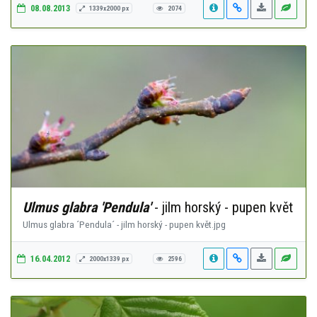
08.08.2013
1339x2000 px
2074
Ulmus glabra 'Pendula'
- jilm horský - pupen květ
Ulmus glabra ´Pendula´ - jilm horský - pupen květ.jpg
16.04.2012
2000x1339 px
2596