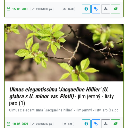
15.05.2013
2000x1333 px
1660
Ulmus elegantissima 'Jacqueline Hillier' (U.
glabra × U. minor var. Plotii)
- jilm jemný - listy
jaro (1)
Ulmus x elegantisima ´Jacqueline hillier´ - jilm jemný - listy jaro (1).jpg
10.05.2021
2000x1333 px
545