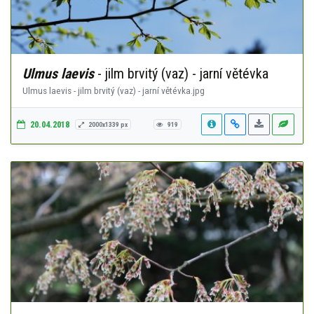
Ulmus laevis
- jilm brvitý (vaz) - jarní větévka
Ulmus laevis - jilm brvitý (vaz) - jarní větévka.jpg
20.04.2018
2000x1339 px
919