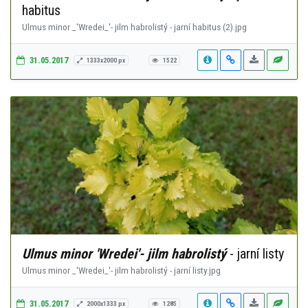
habitus
Ulmus minor _'Wredei_'- jilm habrolistý - jarní habitus (2).jpg
31.05.2017
1333x2000 px
1522
Ulmus minor 'Wredei'- jilm habrolistý
- jarní listy
Ulmus minor _'Wredei_'- jilm habrolistý - jarní listy.jpg
31.05.2017
2000x1333 px
1285