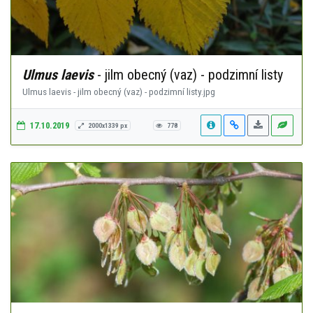
Ulmus laevis
- jilm obecný (vaz) - podzimní listy
Ulmus laevis - jilm obecný (vaz) - podzimní listy.jpg
17.10.2019
2000x1339 px
778