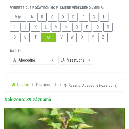
VYBERTE DLE POČÁTEČNÍHO PÍSMENE VĚDECKÉHO JMÉNA:
Vše
A
B
C
D
E
F
G
H
I
J
K
L
M
N
O
P
Q
R
S
Š
T
V
W
X
Y
Z
U
ŘADIT:
Abecedně
Vzestupně
Galerie
Písmeno: U
Řazeno: Abecedně (vzestupně)
Nalezeno: 39 záznamů