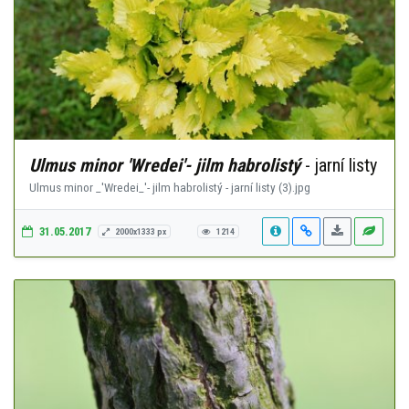
Ulmus minor 'Wredei'- jilm habrolistý
- jarní listy
Ulmus minor _'Wredei_'- jilm habrolistý - jarní listy (3).jpg
31.05.2017
2000x1333 px
1214