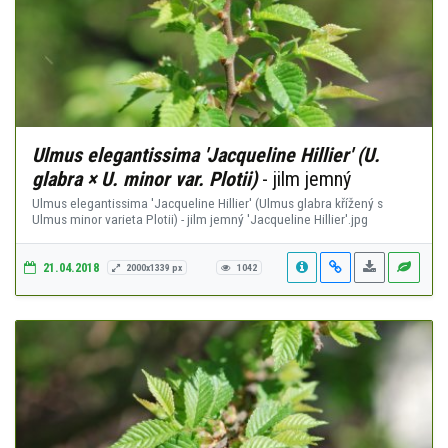
Ulmus elegantissima 'Jacqueline Hillier' (U.
glabra × U. minor var. Plotii)
- jilm jemný
Ulmus elegantissima 'Jacqueline Hillier' (Ulmus glabra křížený s
Ulmus minor varieta Plotii) - jilm jemný 'Jacqueline Hillier'.jpg
21.04.2018
2000x1339 px
1042