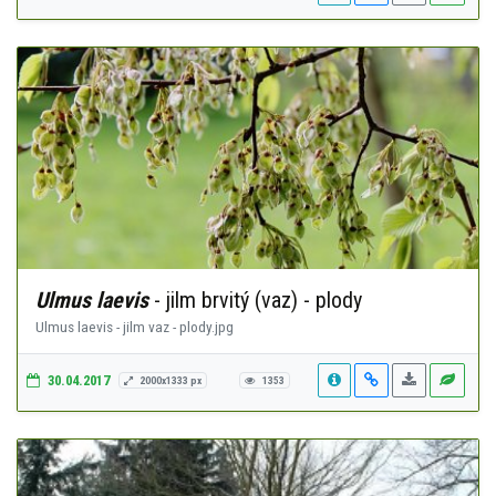
Ulmus laevis
- jilm brvitý (vaz) - plody
Ulmus laevis - jilm vaz - plody.jpg
30.04.2017
2000x1333 px
1353