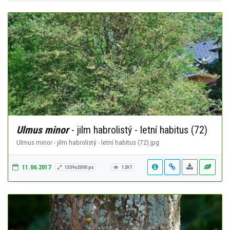
Ulmus minor
- jilm habrolistý - letní habitus (72)
Ulmus minor - jilm habrolistý - letní habitus (72).jpg
11.06.2017
1339x2000 px
1297