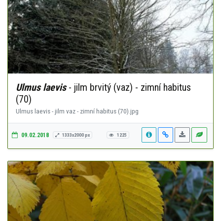
Ulmus laevis
- jilm brvitý (vaz) - zimní habitus
(70)
Ulmus laevis - jilm vaz - zimní habitus (70).jpg
09.02.2018
1333x2000 px
1225