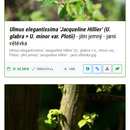
Ulmus elegantissima 'Jacqueline Hillier' (U.
glabra × U. minor var. Plotii)
- jilm jemný - jarní
větévka
Ulmus elegantissima 'Jacqueline Hillier' (U_ glabra × U_ minor var_
Plotii) - jilm jemný 'Jacqueline Hillier' - jarní větévka.jpg
21.04.2018
2000x1339 px
1008