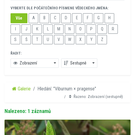
VYBERTE DLE POČÁTEČNÍHO PÍSMENE VĚDECKÉHO JMÉNA:
A
B
C
D
E
F
G
H
Vše
I
J
K
L
M
N
O
P
Q
R
S
Š
T
U
V
W
X
Y
Z
ŘADIT:
Zobrazení
Sestupně
Galerie
Hledání: "Viburnum × pragense"
Řazeno: Zobrazení (sestupně)
Nalezeno: 1 záznamů