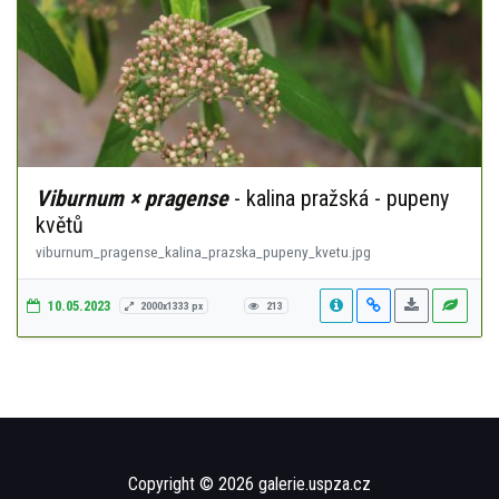
Viburnum × pragense
- kalina pražská - pupeny
květů
viburnum_pragense_kalina_prazska_pupeny_kvetu.jpg
10.05.2023
2000x1333 px
213
Copyright © 2026 galerie.uspza.cz