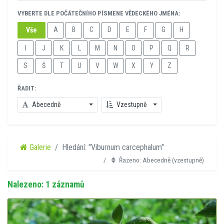
VYBERTE DLE POČÁTEČNÍHO PÍSMENE VĚDECKÉHO JMÉNA:
A
B
C
D
E
F
G
H
Vše
I
J
K
L
M
N
O
P
Q
R
S
Š
T
U
V
W
X
Y
Z
ŘADIT:
Abecedně
Vzestupně
Galerie
Hledání: "Viburnum carcephalum"
Řazeno: Abecedně (vzestupně)
Nalezeno: 1 záznamů