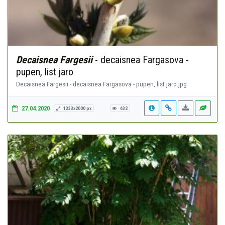
Decaisnea Fargesii
- decaisnea Fargasova -
pupen, list jaro
Decaisnea Fargesii - decaisnea Fargasova - pupen, list jaro.jpg
27.04.2020
1333x2000 px
632