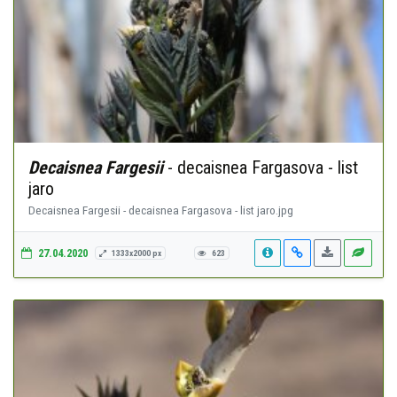
Decaisnea Fargesii
- decaisnea Fargasova - list
jaro
Decaisnea Fargesii - decaisnea Fargasova - list jaro.jpg
27.04.2020
1333x2000 px
623