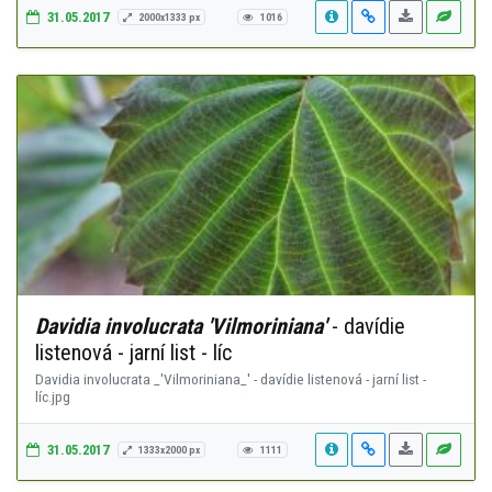
31.05.2017
2000x1333 px
1016
Davidia involucrata 'Vilmoriniana'
- davídie
listenová - jarní list - líc
Davidia involucrata _'Vilmoriniana_' - davídie listenová - jarní list -
líc.jpg
31.05.2017
1333x2000 px
1111