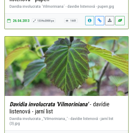
Davidia involucrata ´Vilmoriniana´ - davidie listenová - pupen.jpg
26.04.2013
1334x2000 px
1601
Davidia involucrata 'Vilmoriniana'
- davídie
listenová - jarní list
Davidia involucrata _'Vilmoriniana_' - davídie listenová - jarní list
(3).jpg