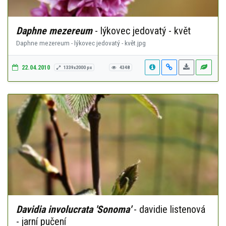
Daphne mezereum
- lýkovec jedovatý - květ
Daphne mezereum - lýkovec jedovatý - květ.jpg
22.04.2010
1339x2000 px
4348
Davidia involucrata 'Sonoma'
- davidie listenová
- jarní pučení