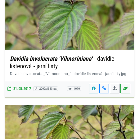
Davidia involucrata 'Vilmoriniana'
- davídie
listenová - jarní listy
Davidia involucrata _'Vilmoriniana_' - davídie listenová - jarní listy.jpg
31.05.2017
2000x1333 px
1040