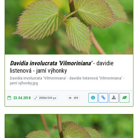
Davidia involucrata 'Vilmoriniana'
- davidie
listenová - jarní výhonky
Davidia involucrata 'Vilmoriniana' - davidie listenová 'Vilmoriniana' -
jarní výhonky.jpg
23.04.2018
2000x1339 px
699