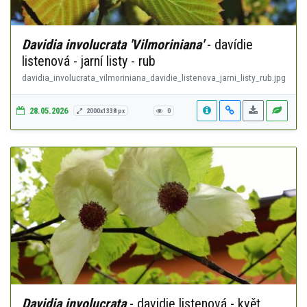
Davidia involucrata 'Vilmoriniana'
- davídie
listenová - jarní listy - rub
davidia_involucrata_vilmoriniana_davidie_listenova_jarni_listy_rub.jpg
28.05.2026
2000x1338 px
0
Davidia involucrata
- davidie listenová - květ