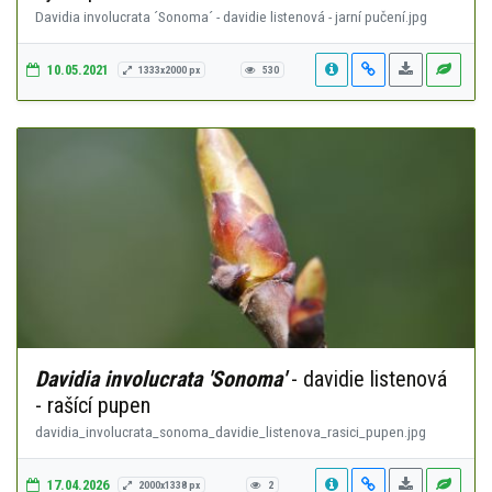
Davidia involucrata ´Sonoma´ - davidie listenová - jarní pučení.jpg
10.05.2021
1333x2000 px
530
Davidia involucrata 'Sonoma'
- davidie listenová
- rašící pupen
davidia_involucrata_sonoma_davidie_listenova_rasici_pupen.jpg
17.04.2026
2000x1338 px
2