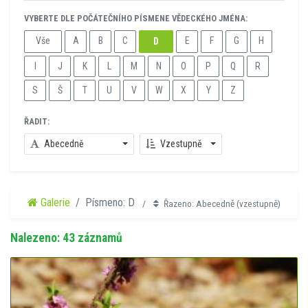
VYBERTE DLE POČÁTEČNÍHO PÍSMENE VĚDECKÉHO JMÉNA:
Vše
A
B
C
E
F
G
H
D
I
J
K
L
M
N
O
P
Q
R
S
Š
T
U
V
W
X
Y
Z
ŘADIT:
Abecedně
Vzestupně
Galerie
Písmeno: D
Řazeno: Abecedně (vzestupně)
Nalezeno: 43 záznamů