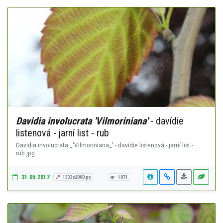
Davidia involucrata 'Vilmoriniana'
- davídie
listenová - jarní list - rub
Davidia involucrata _'Vilmoriniana_' - davídie listenová - jarní list -
rub.jpg
31.05.2017
1333x2000 px
1071