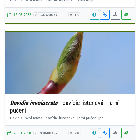
18.05.2022
1333x2000 px
170
Davidia involucrata
- davídie listenová - jarní
pučení
Davidia involucrata - davídie listenová - jarní pučení.jpg
20.04.2018
2000x1339 px
709