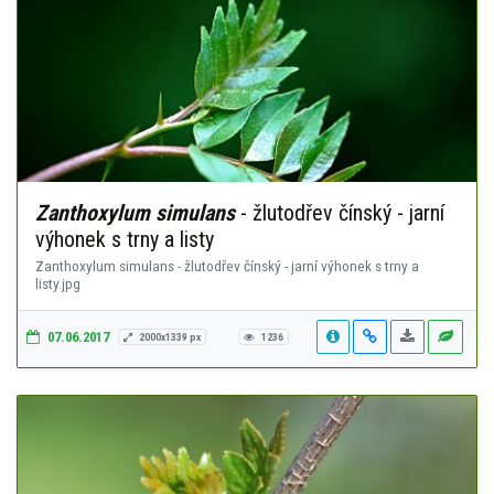
Zanthoxylum simulans
- žlutodřev čínský - jarní
výhonek s trny a listy
Zanthoxylum simulans - žlutodřev čínský - jarní výhonek s trny a
listy.jpg
07.06.2017
2000x1339 px
1236