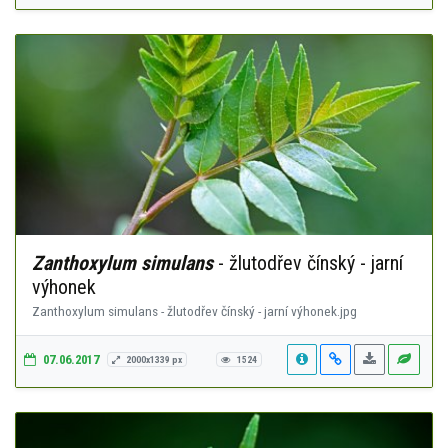
Zanthoxylum simulans
- žlutodřev čínský - jarní
výhonek
Zanthoxylum simulans - žlutodřev čínský - jarní výhonek.jpg
07.06.2017
2000x1339 px
1524