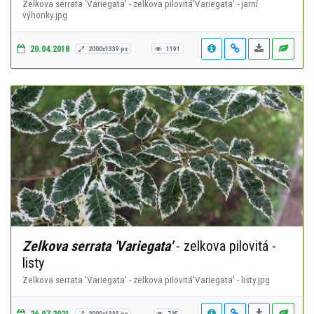
Zelkova serrata 'Variegata' - zelkova pilovitá'Variegata' - jarní
výhonky.jpg
20.04.2018
2000x1339 px
1191
Zelkova serrata 'Variegata'
- zelkova pilovitá -
listy
Zelkova serrata 'Variegata' - zelkova pilovitá'Variegata' - listy.jpg
26.07.2021
2000x1333 px
725