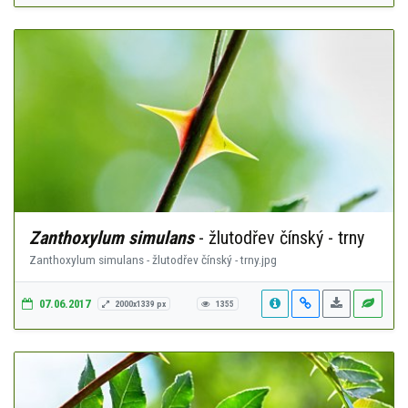
Zanthoxylum simulans
- žlutodřev čínský - trny
Zanthoxylum simulans - žlutodřev čínský - trny.jpg
07.06.2017
2000x1339 px
1355