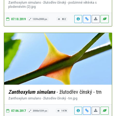
Zanthoxylum simulans - žlutodřev čínský - podzimné větévka s
plodenstvím (2).jpg
07.10.2019
1339x2000 px
832
Zanthoxylum simulans
- žlutodřev čínský - trn
Zanthoxylum simulans - žlutodřev čínský - trn.jpg
07.06.2017
2000x1339 px
1478