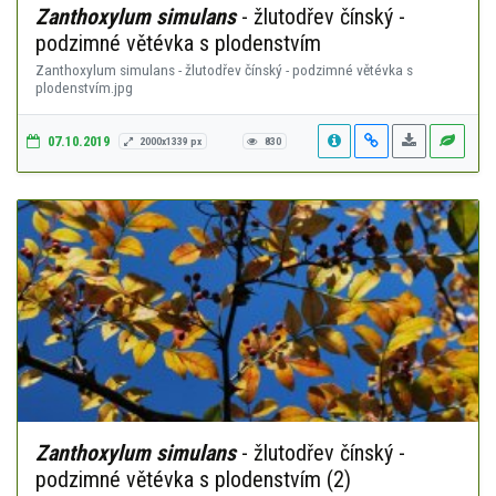
Zanthoxylum simulans
- žlutodřev čínský -
podzimné větévka s plodenstvím
Zanthoxylum simulans - žlutodřev čínský - podzimné větévka s
plodenstvím.jpg
07.10.2019
2000x1339 px
830
Zanthoxylum simulans
- žlutodřev čínský -
podzimné větévka s plodenstvím (2)