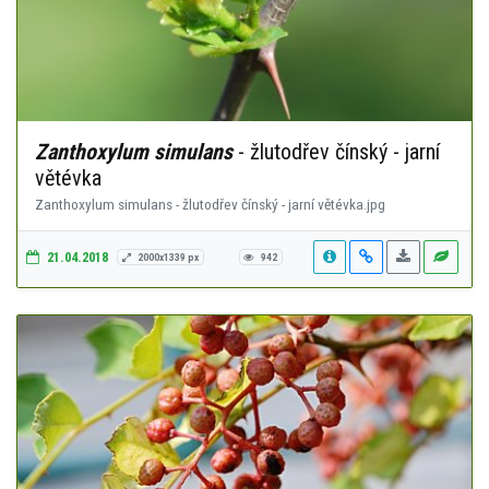
Zanthoxylum simulans
- žlutodřev čínský - jarní
větévka
Zanthoxylum simulans - žlutodřev čínský - jarní větévka.jpg
21.04.2018
2000x1339 px
942