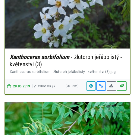
Xanthoceras sorbifolium
- žlutoroh jeřábolistý -
květenství (3)
Xanthoceras sorbifolium - žlutoroh jeřábolistý - květenství (3).jpg
20.05.2019
2000x1339 px
702