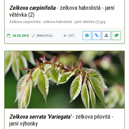
Zelkova carpinifolia
- zelkova habrolistá - jarní
větévka (2)
Zelkova carpinifolia - zelkova habrolistá - jarní větévka (2).jpg
26.04.2018
2000x1339 px
1077
Zelkova serrata 'Variegata'
- zelkova pilovitá -
jarní výhonky