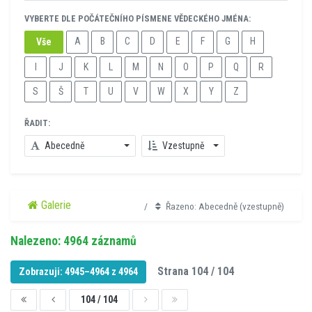
VYBERTE DLE POČÁTEČNÍHO PÍSMENE VĚDECKÉHO JMÉNA:
A
B
C
D
E
F
G
H
Vše
I
J
K
L
M
N
O
P
Q
R
S
Š
T
U
V
W
X
Y
Z
ŘADIT:
Abecedně
Vzestupně
Galerie
Řazeno: Abecedně (vzestupně)
Nalezeno: 4964 záznamů
Strana 104 / 104
Zobrazuji: 4945–4964 z 4964
104 / 104