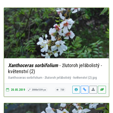
Xanthoceras sorbifolium
- žlutoroh jeřábolistý -
květenství (2)
Xanthoceras sorbifolium - žlutoroh jeřábolistý - květenství (2).jpg
20.05.2019
2000x1339 px
720