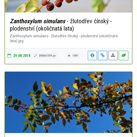
Zanthoxylum simulans
- žlutodřev čínský -
plodenství (okoličnatá lata)
Zanthoxylum simulans - žlutodřev čínský - plodenství (okoličnatá
lata).jpg
29.08.2018
2000x1339 px
1091