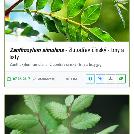
Zanthoxylum simulans
- žlutodřev čínský - trny a
listy
Zanthoxylum simulans - žlutodřev čínský - trny a listy.jpg
07.06.2017
2000x1339 px
1453