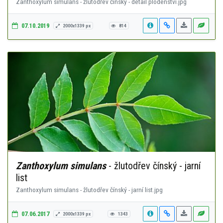
Zanthoxylum simulans - žlutodřev čínský - detail plodenství.jpg
07.10.2019
2000x1339 px
814
Zanthoxylum simulans
- žlutodřev čínský - jarní
list
Zanthoxylum simulans - žlutodřev čínský - jarní list.jpg
07.06.2017
2000x1339 px
1343