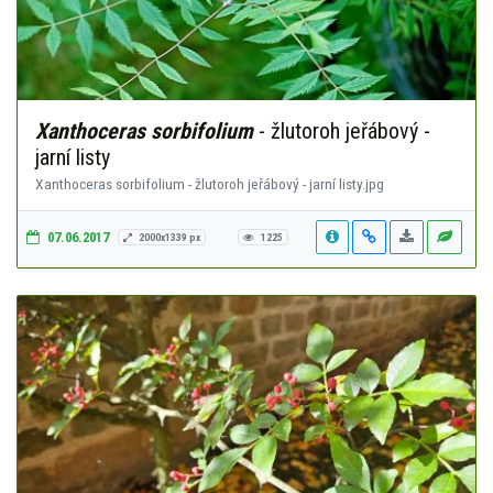
Xanthoceras sorbifolium
- žlutoroh jeřábový -
jarní listy
Xanthoceras sorbifolium - žlutoroh jeřábový - jarní listy.jpg
07.06.2017
2000x1339 px
1225