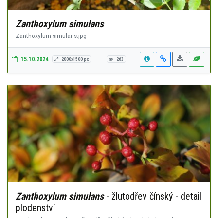
Zanthoxylum simulans
Zanthoxylum simulans.jpg
15.10.2024
2000x1500 px
263
Zanthoxylum simulans
- žlutodřev čínský - detail
plodenství