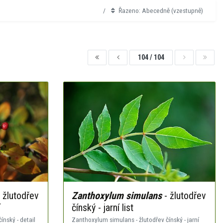
Řazeno: Abecedně (vzestupně)
104 / 104
 žlutodřev
Zanthoxylum simulans
- žlutodřev
í
čínský - jarní list
nský - detail
Zanthoxylum simulans - žlutodřev čínský - jarní