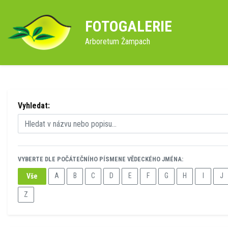
FOTOGALERIE
Arboretum Žampach
Vyhledat:
VYBERTE DLE POČÁTEČNÍHO PÍSMENE VĚDECKÉHO JMÉNA:
A
B
C
D
E
F
G
H
I
J
Vše
Z