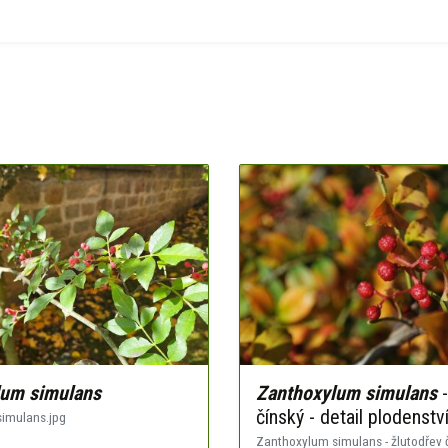
lum simulans
Zanthoxylum simulans
-
čínský - detail plodenstv
imulans.jpg
Zanthoxylum simulans - žlutodřev čí