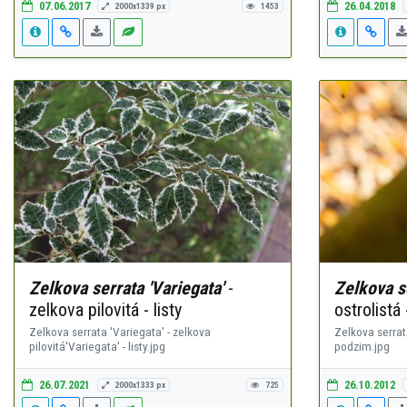
07.06.2017
26.04.2018
2000x1339 px
1453
Zelkova serrata 'Variegata'
-
Zelkova s
zelkova pilovitá - listy
ostrolistá
Zelkova serrata 'Variegata' - zelkova
Zelkova serrata
pilovitá'Variegata' - listy.jpg
podzim.jpg
26.07.2021
26.10.2012
2000x1333 px
725