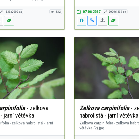
07.06.2017
1339x2000 px
832
2000x1339 px
rpinifolia
- zelkova
Zelkova carpinifolia
- z
 - jarní větévka
habrolistá - jarní větévka
folia - zelkova habrolistá - jarní
Zelkova carpinifolia - zelkova habrol
větévka (2).jpg