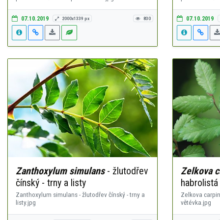
07.10.2019
07.10.2019
2000x1339 px
830
Zanthoxylum simulans
- žlutodřev
Zelkova ca
čínský - trny a listy
habrolistá
Zanthoxylum simulans - žlutodřev čínský - trny a
Zelkova carpini
listy.jpg
větévka.jpg