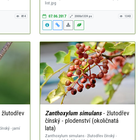
list.jpg
07.06.2017
814
2000x1339 px
1343
 žlutodřev
Zanthoxylum simulans
- žlutodřev
čínský - plodenství (okoličnatá
lata)
nský - jarní
Zanthoxylum simulans - žlutodřev čínský -