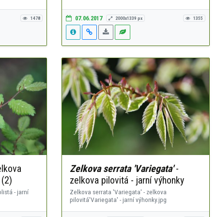
07.06.2017
1478
2000x1339 px
1355
elkova
Zelkova serrata 'Variegata'
-
 (2)
zelkova pilovitá - jarní výhonky
istá - jarní
Zelkova serrata 'Variegata' - zelkova
pilovitá'Variegata' - jarní výhonky.jpg