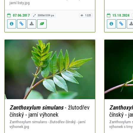
jarní listy.jpg
07.06.2017
15.10.2024
2000x1339 px
1225
Zanthoxylum simulans
- žlutodřev
Zanthoxy
čínský - jarní výhonek
čínský - ja
Zanthoxylum simulans - žlutodřev čínský - jarní
Zanthoxylum si
výhonek.jpg
výhonek s trny 