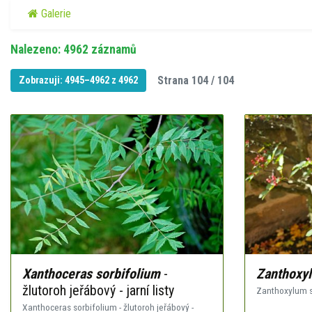
Galerie
Nalezeno: 4962 záznamů
Strana 104 / 104
Zobrazuji: 4945–4962 z 4962
Xanthoceras sorbifolium
-
Zanthoxy
žlutoroh jeřábový - jarní listy
Zanthoxylum s
Xanthoceras sorbifolium - žlutoroh jeřábový -