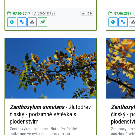
07.06.2017
07.06.2017
2000x1339 px
1524
Zanthoxylum simulans
- žlutodřev
Zanthoxy
čínský - podzimné větévka s
čínský - 
plodenstvím
plodenstv
Zanthoxylum simulans - žlutodřev čínský -
Zanthoxylum si
podzimné větévka s plodenstvím.jpg
podzimné věté