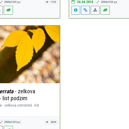
26.04.2018
2000x1339 px
1133
2000x1339 px
errata
- zelkova
 - list podzim
 - zelkova ostrolistá - list
2000x1334 px
2660