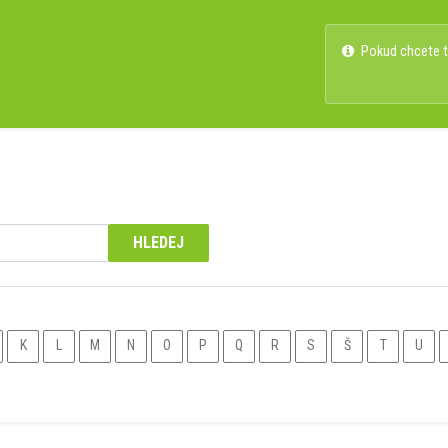
Pokud chcete ty
HLEDEJ
K
L
M
N
O
P
Q
R
S
Š
T
U