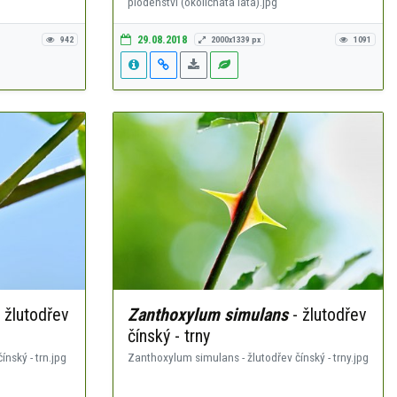
plodenství (okoličnatá lata).jpg
29.08.2018
942
2000x1339 px
1091
 žlutodřev
Zanthoxylum simulans
- žlutodřev
čínský - trny
nský - trn.jpg
Zanthoxylum simulans - žlutodřev čínský - trny.jpg