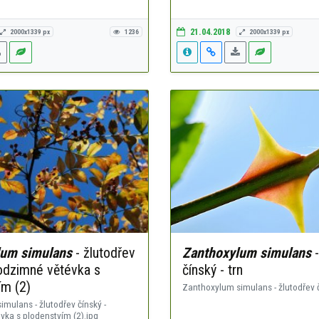
21.04.2018
2000x1339 px
1236
2000x1339 px
lum simulans
- žlutodřev
Zanthoxylum simulans
-
podzimné větévka s
čínský - trn
ím (2)
Zanthoxylum simulans - žlutodřev čí
mulans - žlutodřev čínský -
vka s plodenstvím (2).jpg