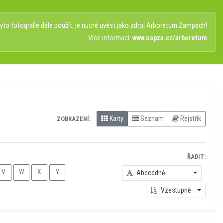
to fotografie dále použít, je nutné uvést jako zdroj Arboretum Žampach!
Více informací:
www.uspza.cz/arboretum
Karty
Seznam
Rejstřík
ZOBRAZENÍ:
ŘADIT:
V
W
X
Y
Abecedně
Vzestupně