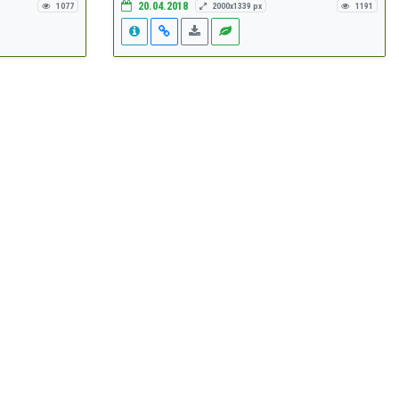
20.04.2018
1077
2000x1339 px
1191