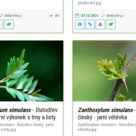
plodenství.jpg
07.10.2019
2000x1500 px
263
2000x1339 px
lum simulans
- žlutodřev
Zanthoxylum simulans
-
rní výhonek s trny a listy
čínský - jarní větévka
mulans - žlutodřev čínský - jarní
Zanthoxylum simulans - žlutodřev čí
a listy.jpg
větévka.jpg