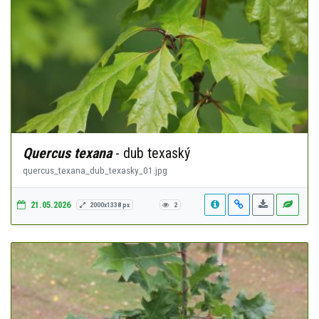
Quercus texana
- dub texaský
quercus_texana_dub_texasky_01.jpg
21.05.2026
2000x1338 px
2