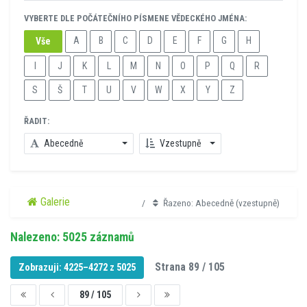
VYBERTE DLE POČÁTEČNÍHO PÍSMENE VĚDECKÉHO JMÉNA:
A
B
C
D
E
F
G
H
Vše
I
J
K
L
M
N
O
P
Q
R
S
Š
T
U
V
W
X
Y
Z
ŘADIT:
Abecedně
Vzestupně
Galerie
Řazeno: Abecedně (vzestupně)
Nalezeno: 5025 záznamů
Strana 89 / 105
Zobrazuji: 4225–4272 z 5025
89 / 105