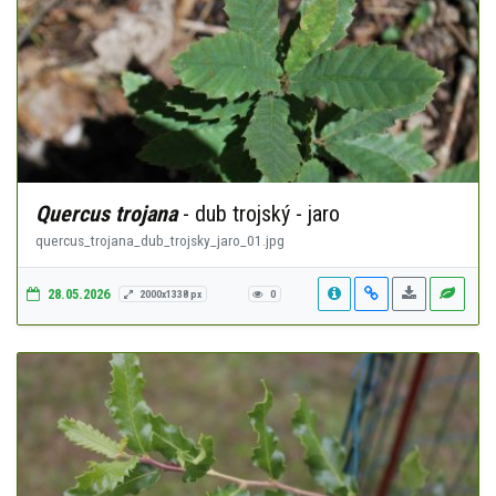
Quercus trojana
- dub trojský - jaro
quercus_trojana_dub_trojsky_jaro_01.jpg
28.05.2026
2000x1338 px
0