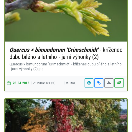
Quercus × bimundorum 'Crimschmidt'
- kříženec
dubu bílého a letního - jarní výhonky (2)
Quercus x bimundorum 'Crimschmidt' - kříženec dubu bílého a letního
- jarní výhonky (2).jpg
23.04.2018
2000x1339 px
893