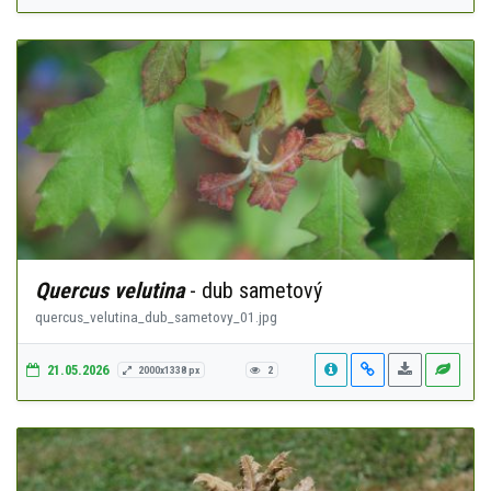
Quercus velutina
- dub sametový
quercus_velutina_dub_sametovy_01.jpg
21.05.2026
2000x1338 px
2