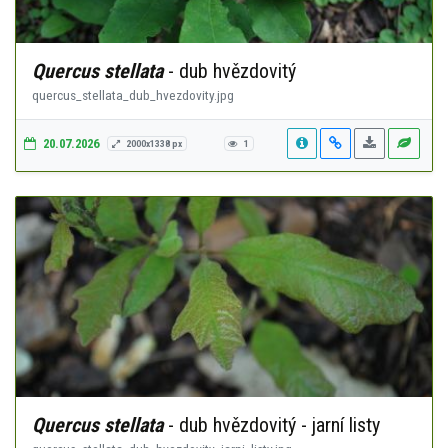
Quercus stellata
- dub hvězdovitý
quercus_stellata_dub_hvezdovity.jpg
20.07.2026
2000x1338 px
1
Quercus stellata
- dub hvězdovitý - jarní listy