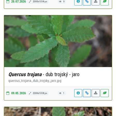
20.07.2026
2000x1338 px
0
Quercus trojana
- dub trojský - jaro
quercus_trojana_dub_trojsky_jaro.jpg
09.05.2026
2000x1338 px
1