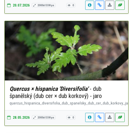
20.07.2026
2000x1338 px
0
Quercus × hispanica 'Diversifolia'
- dub
španělský (dub cer × dub korkový) - jaro
quercus_hispanica_diversifolia_dub_spanelsky_dub_cer_dub_korkovy_jaro.
28.05.2026
2000x1338 px
0