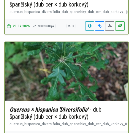
španělský (dub cer × dub korkový)
quercus_hispanica_diversifolia_dub_spanelsky_dub_cer_dub_korkovy_.jpg
20.07.2026
2000x1338 px
0
Quercus × hispanica 'Diversifolia'
- dub
španělský (dub cer × dub korkový)
quercus_hispanica_diversifolia_dub_spanelsky_dub_cer_dub_korkovy_01.j