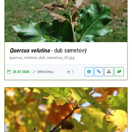
Quercus velutina
- dub sametový
quercus_velutina_dub_sametovy_02.jpg
20.07.2026
2000x1338 px
1