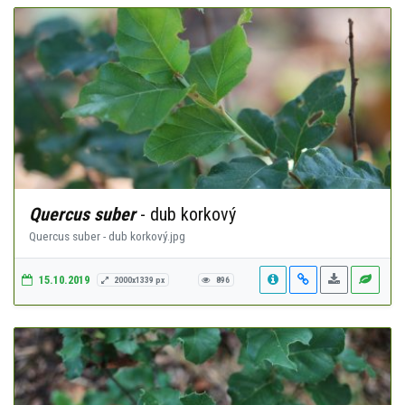
Quercus suber
- dub korkový
Quercus suber - dub korkový.jpg
15.10.2019
2000x1339 px
896