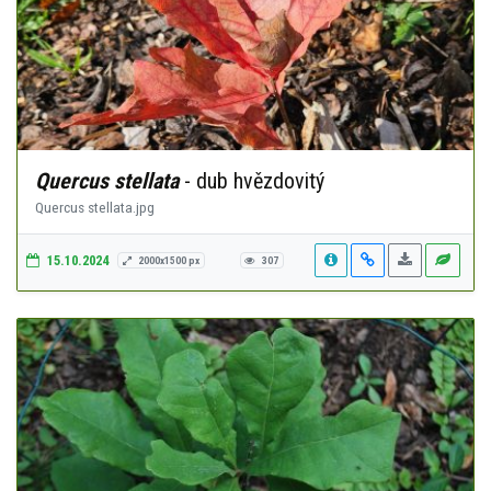
Quercus stellata
- dub hvězdovitý
Quercus stellata.jpg
15.10.2024
2000x1500 px
307