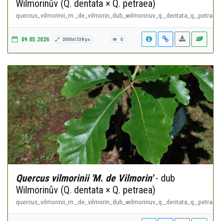
Wilmorinův (Q. dentata × Q. petraea)
quercus_vilmorinii_m._de_vilmorin_dub_wilmorinuv_q._dentata_q._petraea.
09.05.2026
2000x1338 px
0
Quercus vilmorinii 'M. de Vilmorin'
- dub
Wilmorinův (Q. dentata × Q. petraea)
quercus_vilmorinii_m._de_vilmorin_dub_wilmorinuv_q._dentata_q._petraea