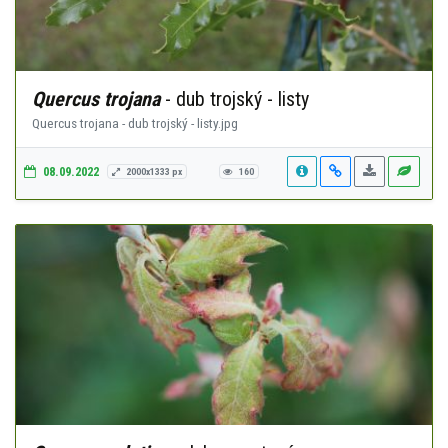
Quercus trojana
- dub trojský - listy
Quercus trojana - dub trojský - listy.jpg
08.09.2022
2000x1333 px
160