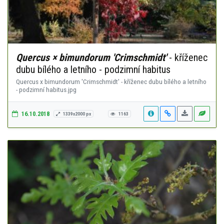
Quercus × bimundorum 'Crimschmidt'
- kříženec
dubu bílého a letního - podzimní habitus
Quercus x bimundorum 'Crimschmidt' - kříženec dubu bílého a letního
- podzimní habitus.jpg
16.10.2018
1339x2000 px
1163