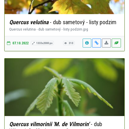
Quercus velutina
- dub sametový - listy podzim
Quercus velutina - dub sametový - listy podzim.jpg
07.10.2022
1333x2000 px
310
Quercus vilmorinii 'M. de Vilmorin'
- dub