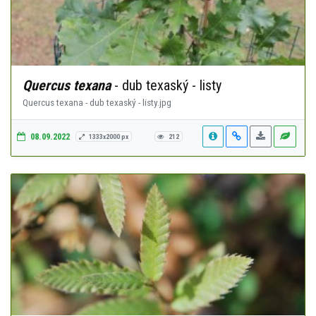
Quercus texana
- dub texaský - listy
Quercus texana - dub texaský - listy.jpg
08.09.2022
1333x2000 px
212