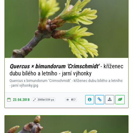
Quercus × bimundorum 'Crimschmidt'
- kříženec
dubu bílého a letního - jarní výhonky
Quercus x bimundorum 'Crimschmidt' - kříženec dubu bílého a letního
- jarní výhonky.jpg
23.04.2018
2000x1339 px
857