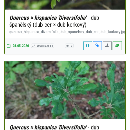
Quercus × hispanica 'Diversifolia'
- dub
španělský (dub cer × dub korkový)
quercus_hispanica_diversifolia_dub_spanelsky_dub_cer_dub_korkovy.jpg
28.05.2026
2000x1338 px
0
Quercus × hispanica 'Diversifolia'
- dub