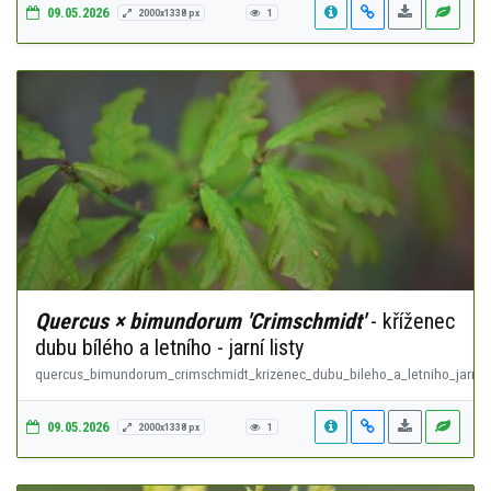
09.05.2026
2000x1338 px
1
Quercus × bimundorum 'Crimschmidt'
- kříženec
dubu bílého a letního - jarní listy
quercus_bimundorum_crimschmidt_krizenec_dubu_bileho_a_letniho_jarni_li
09.05.2026
2000x1338 px
1