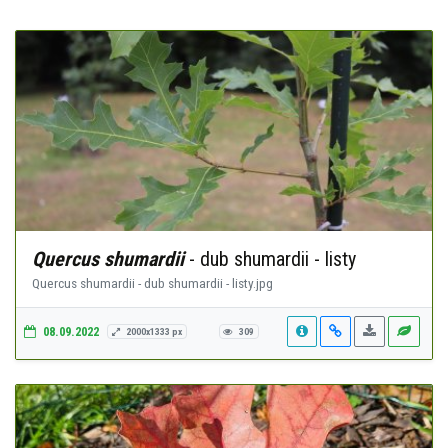
Quercus shumardii
- dub shumardii - listy
Quercus shumardii - dub shumardii - listy.jpg
08.09.2022
2000x1333 px
309