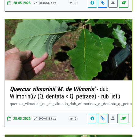
28.05.2026
2000x1338 px
0
Quercus vilmorinii 'M. de Vilmorin'
- dub
Wilmorinův (Q. dentata × Q. petraea) - rub listu
quercus_vilmorinii_m._de_vilmorin_dub_wilmorinuv_q._dentata_q._petraea_
28.05.2026
2000x1338 px
0