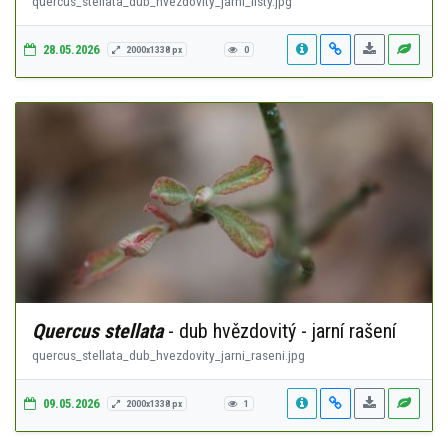
quercus_stellata_dub_hvezdovity_jarni_listy.jpg
28.05.2026
2000x1338 px
0
Quercus stellata
- dub hvězdovitý - jarní rašení
quercus_stellata_dub_hvezdovity_jarni_raseni.jpg
09.05.2026
2000x1338 px
1