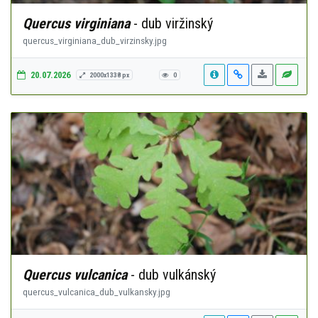
Quercus virginiana
- dub viržinský
quercus_virginiana_dub_virzinsky.jpg
20.07.2026
2000x1338 px
0
Quercus vulcanica
- dub vulkánský
quercus_vulcanica_dub_vulkansky.jpg