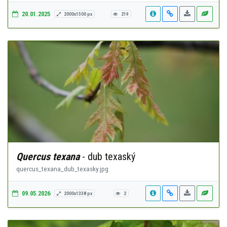
20.01.2025
2000x1500 px
219
Quercus texana
- dub texaský
quercus_texana_dub_texasky.jpg
09.05.2026
2000x1338 px
2