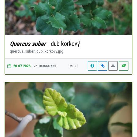
Quercus suber
- dub korkový
quercus_suber_dub_korkovy.jpg
20.07.2026
2000x1338 px
0