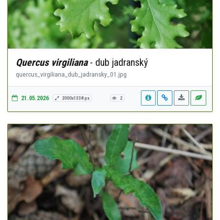
Quercus virgiliana
- dub jadranský
quercus_virgiliana_dub_jadransky_01.jpg
21.05.2026
2000x1338 px
2