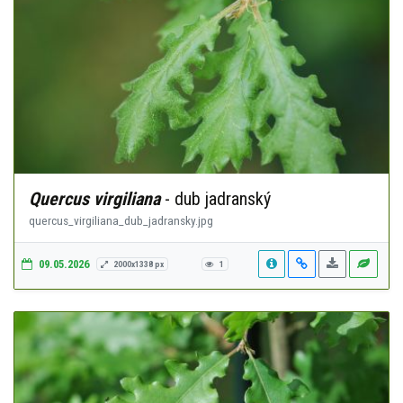
Quercus virgiliana
- dub jadranský
quercus_virgiliana_dub_jadransky.jpg
09.05.2026
2000x1338 px
1