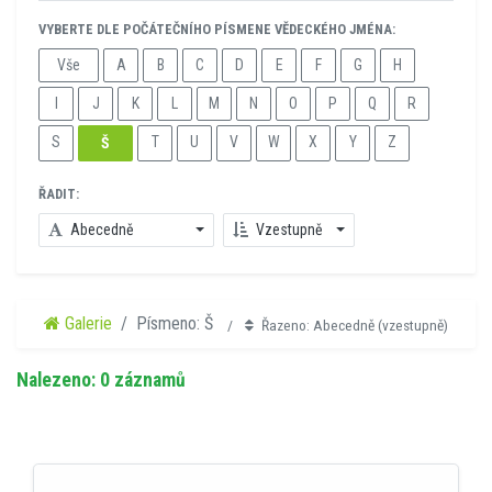
VYBERTE DLE POČÁTEČNÍHO PÍSMENE VĚDECKÉHO JMÉNA:
Vše
A
B
C
D
E
F
G
H
I
J
K
L
M
N
O
P
Q
R
S
T
U
V
W
X
Y
Z
Š
ŘADIT:
Abecedně
Vzestupně
Galerie
Písmeno: Š
Řazeno: Abecedně (vzestupně)
Nalezeno: 0 záznamů