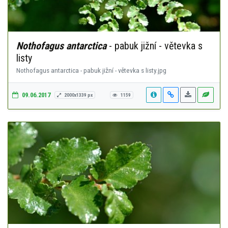
Nothofagus antarctica
- pabuk jižní - větevka s
listy
Nothofagus antarctica - pabuk jižní - větevka s listy.jpg
09.06.2017
2000x1339 px
1159