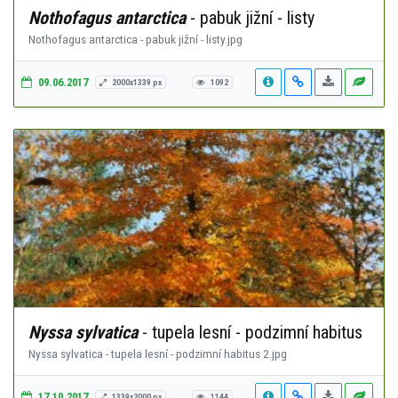
Nothofagus antarctica
- pabuk jižní - listy
Nothofagus antarctica - pabuk jižní - listy.jpg
09.06.2017
2000x1339 px
1092
Nyssa sylvatica
- tupela lesní - podzimní habitus
Nyssa sylvatica - tupela lesní - podzimní habitus 2.jpg
17.10.2017
1339x2000 px
1144