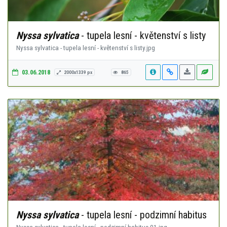
Nyssa sylvatica
- tupela lesní - květenství s listy
Nyssa sylvatica - tupela lesní - květenství s listy.jpg
03.06.2018
2000x1339 px
865
Nyssa sylvatica
- tupela lesní - podzimní habitus
Nyssa sylvatica - tupela lesní - podzimní habitus-01.jpg