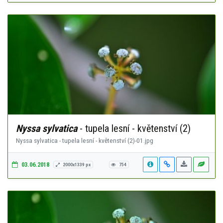
Nyssa sylvatica
- tupela lesní - květenství (2)
Nyssa sylvatica - tupela lesní - květenství (2)-01.jpg
03.06.2018
2000x1339 px
754