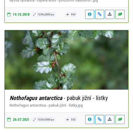
19.10.2018
1339x2000 px
960
Nothofagus antarctica
- pabuk jižní - lístky
Nothofagus antarctica - pabuk jižní - lístky.jpg
26.07.2021
1333x2000 px
502