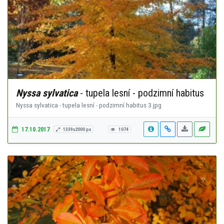
Nyssa sylvatica
- tupela lesní - podzimní habitus
Nyssa sylvatica - tupela lesní - podzimní habitus 3.jpg
17.10.2017
1339x2000 px
1074