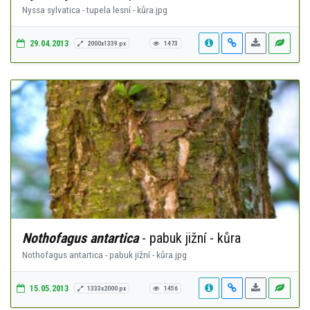
Nyssa sylvatica - tupela lesní - kůra.jpg
29.04.2013
2000x1339 px
1473
Nothofagus antartica
- pabuk jižní - kůra
Nothofagus antartica - pabuk jižní - kůra.jpg
15.05.2013
1333x2000 px
1456