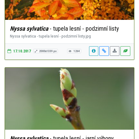
Nyssa sylvatica
- tupela lesní - podzimní listy
Nyssa sylvatica - tupela lesní - podzimní listy.jpg
17.10.2017
2000x1339 px
1264
Nyssa sylvatica
- tupela lesní - jarní výhony