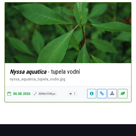
Nyssa aquatica
- tupela vodní
nyssa_aquatica_tupela_vodni.jpg
06.08.2026
2000x1338 px
1