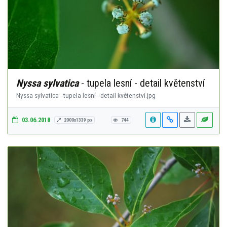
Nyssa sylvatica
- tupela lesní - detail květenství
Nyssa sylvatica - tupela lesní - detail květenství.jpg
03.06.2018
2000x1339 px
744