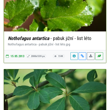
Nothofagus antartica
- pabuk jižní - list léto
Nothofagus antartica - pabuk jižní - list léto.jpg
15.05.2013
2000x1339 px
1549