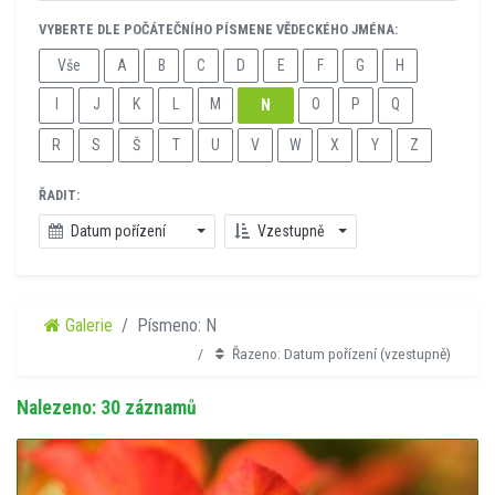
VYBERTE DLE POČÁTEČNÍHO PÍSMENE VĚDECKÉHO JMÉNA:
Vše
A
B
C
D
E
F
G
H
I
J
K
L
M
O
P
Q
N
R
S
Š
T
U
V
W
X
Y
Z
ŘADIT:
Datum pořízení
Vzestupně
Galerie
Písmeno: N
Řazeno: Datum pořízení (vzestupně)
Nalezeno: 30 záznamů