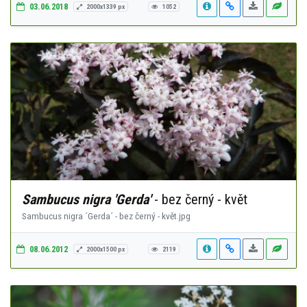
03.06.2018
2000x1339 px
1052
Sambucus nigra 'Gerda'
- bez černý - květ
Sambucus nigra ´Gerda´ - bez černý - květ.jpg
08.06.2012
2000x1500 px
2119