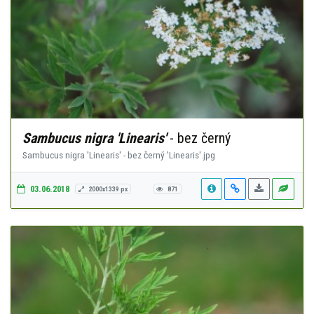
Sambucus nigra 'Linearis'
- bez černý
Sambucus nigra 'Linearis' - bez černý 'Linearis'.jpg
03.06.2018
2000x1339 px
871