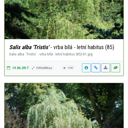
Salix alba 'Tristis'
- vrba bílá - letní habitus (85)
Salix alba ´Tristis´ - vrba bílá - letní habitus (85)-01.jpg
19.06.2017
1339x2000 px
1191