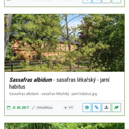
Sassafras albidum
- sasafras lékařský - jarní
habitus
Sassafras albidum - sasafras lékařský - jarní habitus.jpg
21.05.2017
1333x2000 px
971