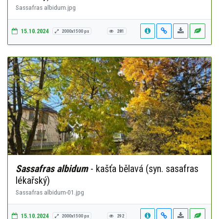
Sassafras albidum.jpg
15.10.2024
2000x1500 px
281
Sassafras albidum
- kašťa bělavá (syn. sasafras
lékařský)
Sassafras albidum-01.jpg
15.10.2024
2000x1500 px
292