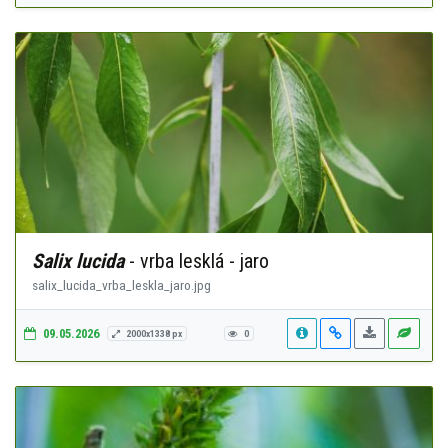
Salix lucida
- vrba lesklá - jaro
salix_lucida_vrba_leskla_jaro.jpg
09.05.2026
2000x1338 px
0