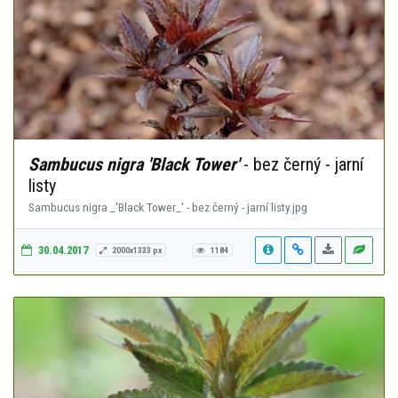
Sambucus nigra 'Black Tower'
- bez černý - jarní
listy
Sambucus nigra _'Black Tower_' - bez černý - jarní listy.jpg
30.04.2017
2000x1333 px
1184