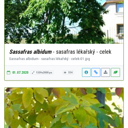
Sassafras albidum
- sasafras lékařský - celek
Sassafras albidum - sasafras lékařský - celek-01.jpg
01.07.2020
1339x2000 px
554