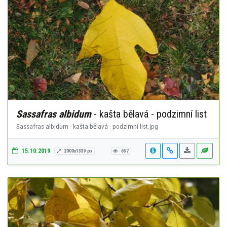
Sassafras albidum
- kašta bělavá - podzimní list
Sassafras albidum - kašta bělavá - podzimní list.jpg
15.10.2019
2000x1339 px
657