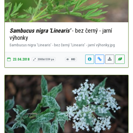
Sambucus nigra 'Linearis'
- bez černý - jarní
výhonky
Sambucus nigra 'Linearis' - bez černý 'Linearis' - jarní výhonky.jpg
23.04.2018
2000x1339 px
883