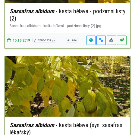
Sassafras albidum
- kašta bělavá - podzimní listy
(2)
Sassafras albidum - kašta bělavá - podzimní listy (2).jpg
15.10.2019
2000x1339 px
654
Sassafras albidum
- kašťa bělavá (syn. sasafras
lékařský)