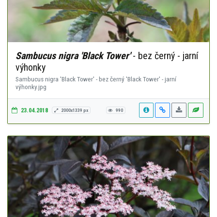
Sambucus nigra 'Black Tower'
- bez černý - jarní
výhonky
Sambucus nigra 'Black Tower' - bez černý 'Black Tower' - jarní
výhonky.jpg
23.04.2018
2000x1339 px
990