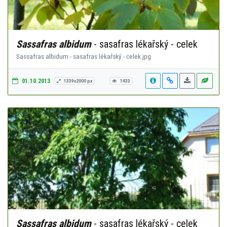
Sassafras albidum
- sasafras lékařský - celek
Sassafras albidum - sasafras lékařský - celek.jpg
01.10.2013
1339x2000 px
1433
Sassafras albidum
- sasafras lékařský - celek