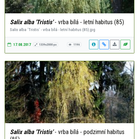
Salix alba 'Tristis'
- vrba bílá - letní habitus (85)
Salix alba ´Tristis´ - vrba bílá - letní habitus (85).jpg
17.08.2017
1339x2000 px
1196
Salix alba 'Tristis'
- vrba bílá - podzimní habitus