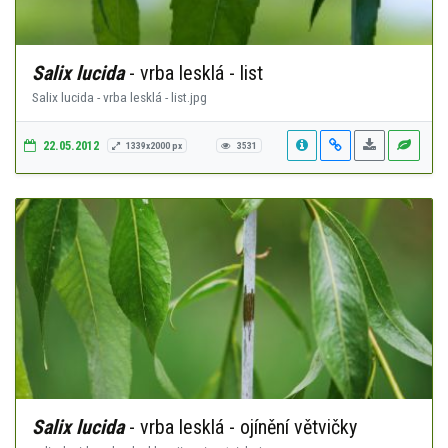
Salix lucida
- vrba lesklá - list
Salix lucida - vrba lesklá - list.jpg
22.05.2012
1339x2000 px
3531
Salix lucida
- vrba lesklá - ojínění větvičky