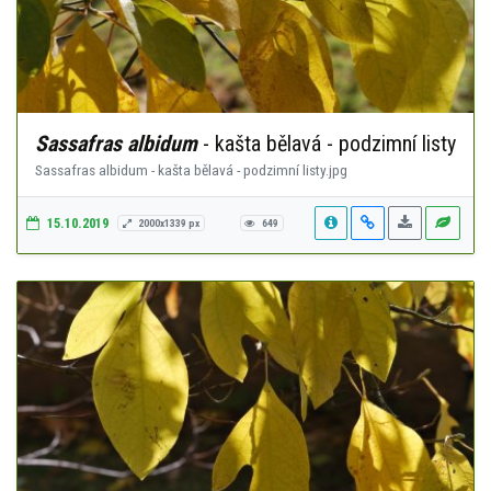
Sassafras albidum
- kašta bělavá - podzimní listy
Sassafras albidum - kašta bělavá - podzimní listy.jpg
15.10.2019
2000x1339 px
649