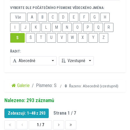
VYBERTE DLE POČÁTEČNÍHO PÍSMENE VĚDECKÉHO JMÉNA:
Vše
A
B
C
D
E
F
G
H
I
J
K
L
M
N
O
P
Q
R
Š
T
U
V
W
X
Y
Z
S
ŘADIT:
Abecedně
Vzestupně
Galerie
Písmeno: S
Řazeno: Abecedně (vzestupně)
Nalezeno: 293 záznamů
Strana 1 / 7
Zobrazuji: 1–48 z 293
1 / 7