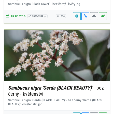
Sambucus nigra ´Black Tower´ - bez černý - květy.jpg
09.06.2016
2000x1339 px
674
Sambucus nigra 'Gerda (BLACK BEAUTY)'
- bez
černý - květenství
Sambucus nigra 'Gerda (BLACK BEAUTY)' - bez černý 'Gerda (BLACK
BEAUTY)' - květenství.jpg