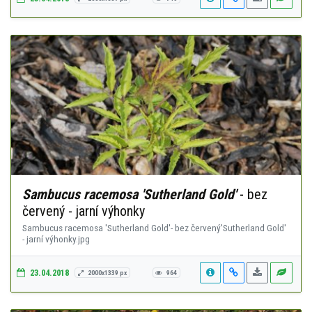
Sambucus racemosa 'Sutherland Gold'
- bez
červený - jarní výhonky
Sambucus racemosa 'Sutherland Gold'- bez červený'Sutherland Gold'
- jarní výhonky.jpg
23.04.2018
2000x1339 px
964