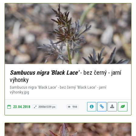
Sambucus nigra 'Black Lace'
- bez černý - jarní
výhonky
Sambucus nigra 'Black Lace' - bez černý 'Black Lace' - jarní
výhonky.jpg
23.04.2018
2000x1339 px
966