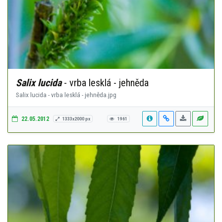
Salix lucida
- vrba lesklá - jehněda
Salix lucida - vrba lesklá - jehněda.jpg
22.05.2012
1333x2000 px
1961