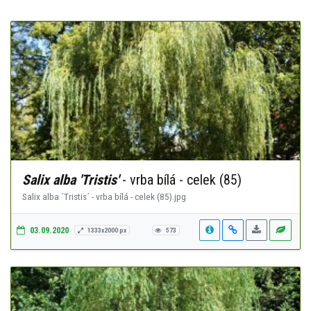
Salix alba 'Tristis'
- vrba bílá - celek (85)
Salix alba ´Tristis´ - vrba bílá - celek (85).jpg
03.09.2020
1333x2000 px
573