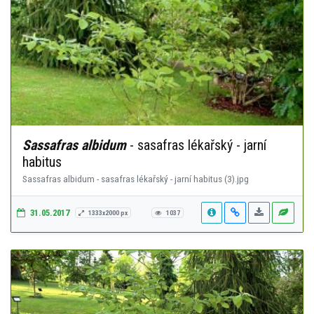
Sassafras albidum
- sasafras lékařský - jarní
habitus
Sassafras albidum - sasafras lékařský - jarní habitus (3).jpg
31.05.2017
1333x2000 px
1037