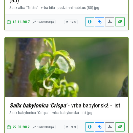
(85)
Salix alba ´Tristis´ - vrba bílá - podzimní habitus (85).jpg
13.11.2017
1339x2000 px
1220
Salix babylonica 'Crispa'
- vrba babylonská - list
Salix babylonica ´Crispa´ - vrba babylonská - list.jpg
22.05.2012
1339x2000 px
2171