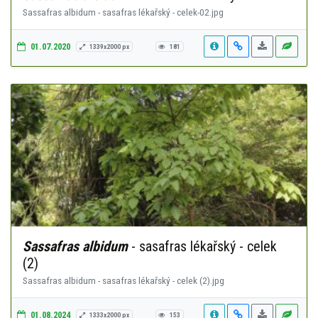
Sassafras albidum - sasafras lékařský - celek-02.jpg
01.07.2020
1339x2000 px
181
Sassafras albidum
- sasafras lékařský - celek
(2)
Sassafras albidum - sasafras lékařský - celek (2).jpg
01.08.2024
1333x2000 px
153