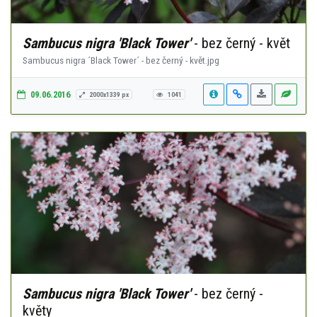
Sambucus nigra 'Black Tower'
- bez černý - květ
Sambucus nigra ´Black Tower´ - bez černý - květ.jpg
09.06.2016
2000x1339 px
1041
Sambucus nigra 'Black Tower'
- bez černý -
květy