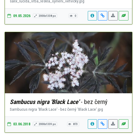
salix_lucida_vrba_leskla_ojineni_vetvicky.jpg
09.05.2026
2000x1338 px
0
Sambucus nigra 'Black Lace'
- bez černý
Sambucus nigra 'Black Lace' - bez černý 'Black Lace'.jpg
03.06.2018
2000x1339 px
873