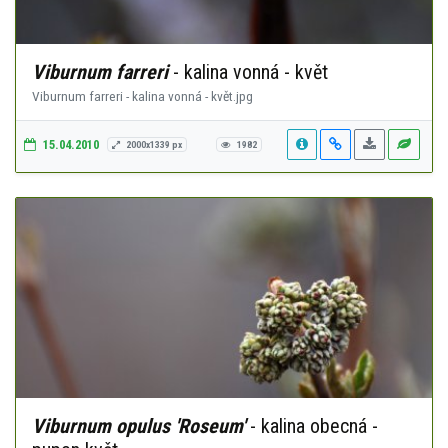
Viburnum farreri
- kalina vonná - květ
Viburnum farreri - kalina vonná - květ.jpg
15.04.2010
2000x1339 px
1982
Viburnum opulus 'Roseum'
- kalina obecná -