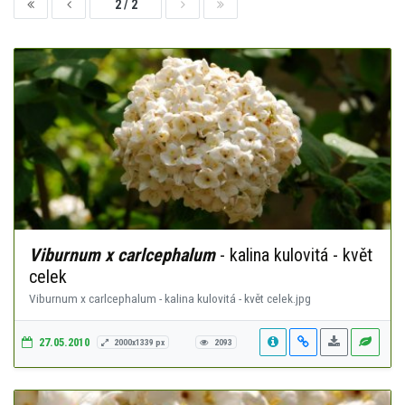
2 / 2
Viburnum x carlcephalum
- kalina kulovitá - květ
celek
Viburnum x carlcephalum - kalina kulovitá - květ celek.jpg
27.05.2010
2000x1339 px
2093