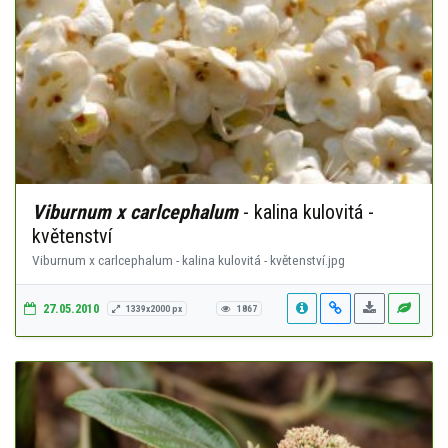
Viburnum x carlcephalum
- kalina kulovitá -
květenství
Viburnum x carlcephalum - kalina kulovitá - květenství.jpg
27.05.2010
1339x2000 px
1867