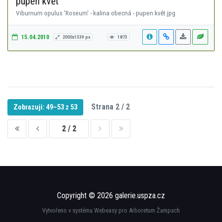
pupen květ
Viburnum opulus 'Roseum' - kalina obecná - pupen květ.jpg
15.04.2010
2000x1339 px
1873
Strana 2 / 2
Zobrazuji: 49–53 z 53
2 / 2
Copyright © 2026 galerie.uspza.cz
Vytvořeno v systému Webeasy pro Arboretum Žampach