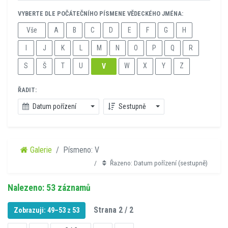
VYBERTE DLE POČÁTEČNÍHO PÍSMENE VĚDECKÉHO JMÉNA:
Vše
A
B
C
D
E
F
G
H
I
J
K
L
M
N
O
P
Q
R
S
Š
T
U
W
X
Y
Z
V
ŘADIT:
Datum pořízení
Sestupně
Galerie
Písmeno: V
Řazeno: Datum pořízení (sestupně)
Nalezeno: 53 záznamů
Strana 2 / 2
Zobrazuji: 49–53 z 53