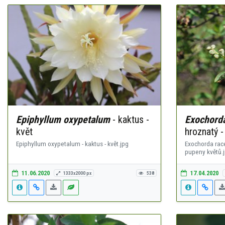
Epiphyllum oxypetalum
- kaktus -
Exochord
květ
hroznatý 
Epiphyllum oxypetalum - kaktus - květ.jpg
Exochorda rac
pupeny květů.
11.06.2020
17.04.2020
1333x2000 px
538