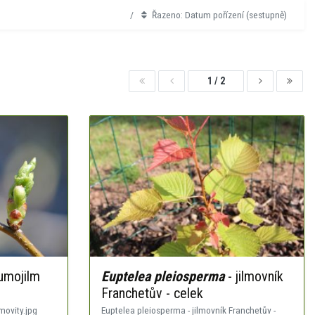
Řazeno: Datum pořízení (sestupně)
1 / 2
umojilm
Euptelea pleiosperma
- jilmovník
Franchetův - celek
ovity.jpg
Euptelea pleiosperma - jilmovník Franchetův -