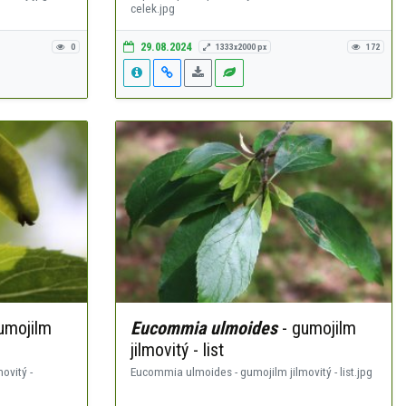
celek.jpg
29.08.2024
0
1333x2000 px
172
umojilm
Eucommia ulmoides
- gumojilm
jilmovitý - list
ovitý -
Eucommia ulmoides - gumojilm jilmovitý - list.jpg