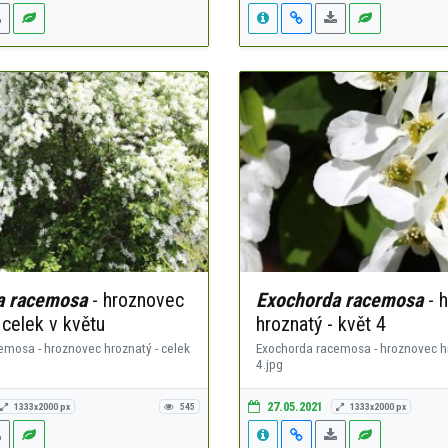
a racemosa
- hroznovec
Exochorda racemosa
- 
 celek v květu
hroznatý - květ 4
emosa - hroznovec hroznatý - celek
Exochorda racemosa - hroznovec hr
4.jpg
27.05.2021
1333x2000 px
545
1333x2000 px