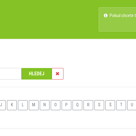
Pokud chcete ty
HLEDEJ
J
K
L
M
N
O
P
Q
R
S
Š
T
U