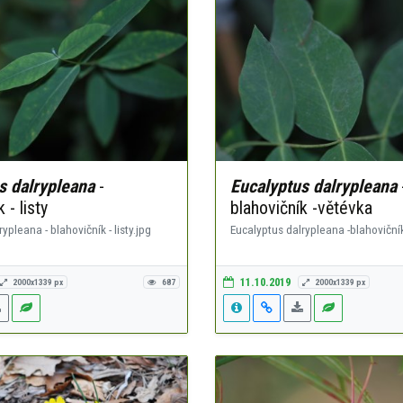
s dalrypleana
-
Eucalyptus dalrypleana
 - listy
blahovičník -větévka
ypleana - blahovičník - listy.jpg
Eucalyptus dalrypleana -blahovičník
11.10.2019
2000x1339 px
687
2000x1339 px