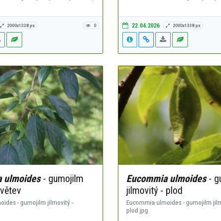
22.04.2026
2000x1338 px
0
2000x1338 px
 ulmoides
- gumojilm
Eucommia ulmoides
- g
 větev
jilmovitý - plod
des - gumojilm jilmovitý -
Eucommia ulmoides - gumojilm jilm
plod.jpg