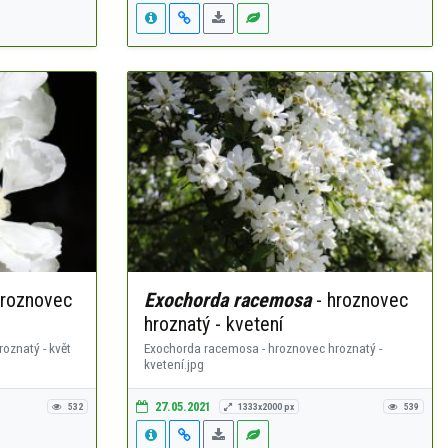
hroznovec
Exochorda racemosa
- hroznovec
hroznatý - kvetení
oznatý - květ
Exochorda racemosa - hroznovec hroznatý -
kvetení.jpg
27.05.2021
532
1333x2000 px
539