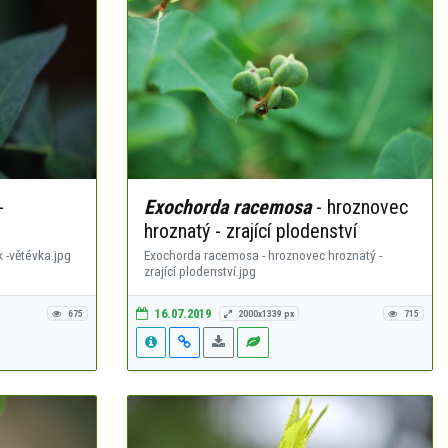
-
Exochorda racemosa
- hroznovec
hroznatý - zrající plodenství
 -větévka.jpg
Exochorda racemosa - hroznovec hroznatý -
zrající plodenství.jpg
16.07.2019
675
2000x1339 px
715