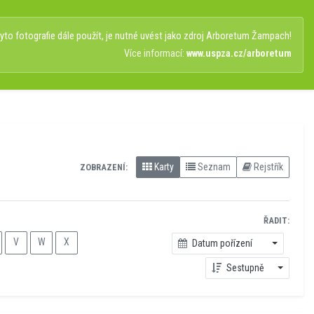
to fotografie dále použít, je nutné uvést jako zdroj Arboretum Žampach!
Více informací:
www.uspza.cz/arboretum
Karty
Seznam
Rejstřík
ZOBRAZENÍ:
ŘADIT:
V
W
X
Datum pořízení
Sestupně