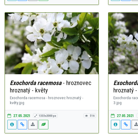
Exochorda racemosa
- hroznovec
Exochord
hroznatý - květy
hroznatý -
Exochorda racemosa - hroznovec hroznatý -
Exochorda rac
květy.jpg
3.jpg
27.05.2021
27.05.2021
1333x2000 px
516