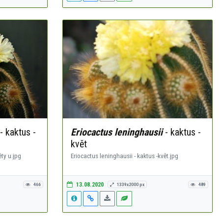
- kaktus -
Eriocactus leninghausii
- kaktus -
květ
ěty u.jpg
Eriocactus leninghausii - kaktus -květ.jpg
13.08.2020
466
1339x2000 px
489