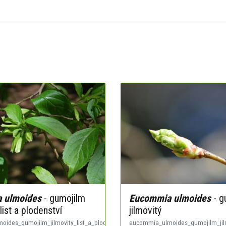
 ulmoides
- gumojilm
Eucommia ulmoides
- g
 list a plodenství
jilmovitý
ides_gumojilm_jilmovity_list_a_plodenstvi.jpg
eucommia_ulmoides_gumojilm_jilm