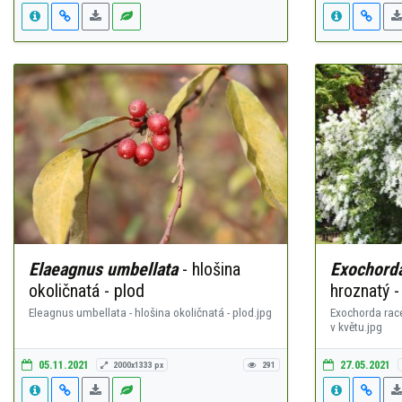
Elaeagnus umbellata
- hlošina
Exochord
okoličnatá - plod
hroznatý -
Eleagnus umbellata - hlošina okoličnatá - plod.jpg
Exochorda rac
v květu.jpg
05.11.2021
27.05.2021
2000x1333 px
291