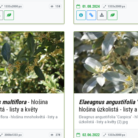
01.08.2024
1333x2000 px
158
1333x2000 px
 multiflora
- hlošina
Elaeagnus angustifolia '
 - listy a květy
hlošina úzkolistá - listy a
flora - hlošina mnohokvětá - listy a
Eleagnus angustifolia 'Caspica' - h
úzkolistá - listy a květy (2).jpg
02.06.2022
2000x1333 px
278
1333x2000 px