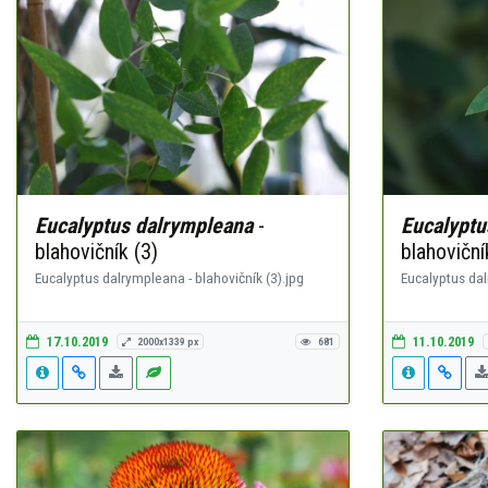
Eucalyptus dalrympleana
-
Eucalyptu
blahovičník (3)
blahovičník
Eucalyptus dalrympleana - blahovičník (3).jpg
Eucalyptus dalr
17.10.2019
11.10.2019
2000x1339 px
681