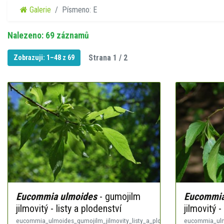
Galerie
Písmeno: E
Nalezeno: 69 záznamů
Strana 1 / 2
Zobrazuji: 1–48 z 69
Eucommia ulmoides
- gumojilm
Eucommia
jilmovitý - listy a plodenství
jilmovitý -
eucommia_ulmoides_gumojilm_jilmovity_listy_a_plodenstvi.jpg
eucommia_ulmo