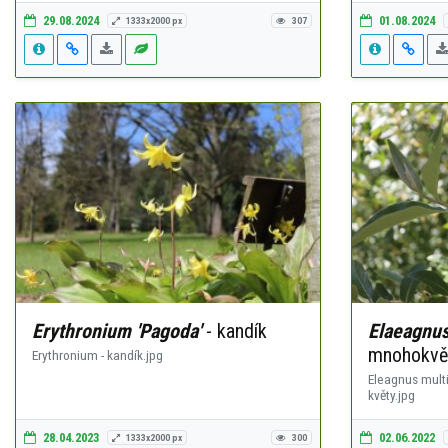
29.08.2024
01.08.2024
1333x2000 px
307
Erythronium 'Pagoda'
- kandík
Elaeagnus
mnohokvětá
Erythronium - kandík.jpg
Eleagnus multi
květy.jpg
28.04.2023
02.06.2022
1333x2000 px
300