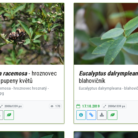
a racemosa
- hroznovec
Eucalyptus dalrymplean
- pupeny květů
blahovičník
emosa - hroznovec hroznatý -
Eucalyptus dalrympleana - blahovič
jpg
17.10.2019
2000x1339 px
170
2000x1339 px