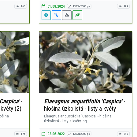
01.08.2024
165
1333x2000 px
299
Caspica'
-
Elaeagnus angustifolia 'Caspica'
-
 květy (2)
hlošina úzkolistá - listy a květy
lošina
Eleagnus angustifolia 'Caspica' - hlošina
úzkolistá - listy a květy.jpg
02.06.2022
175
1333x2000 px
297