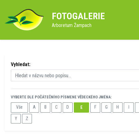
FOTOGALERIE
Arboretum Žampach
Vyhledat:
VYBERTE DLE POČÁTEČNÍHO PÍSMENE VĚDECKÉHO JMÉNA:
Vše
A
B
C
D
F
G
H
I
E
Y
Z