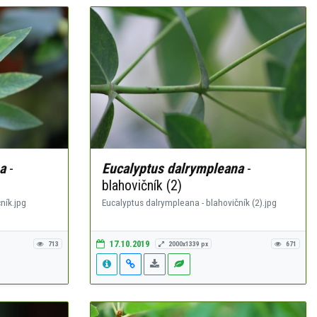
a
-
Eucalyptus dalrympleana
-
blahovičník (2)
ník.jpg
Eucalyptus dalrympleana - blahovičník (2).jpg
17.10.2019
713
2000x1339 px
671