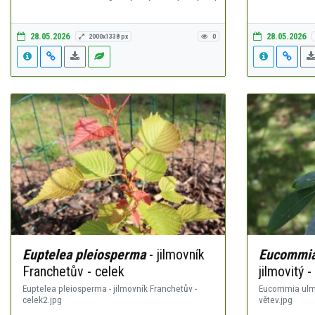
28.05.2026
28.05.2026
2000x1338 px
0
Euptelea pleiosperma
- jilmovník
Eucommia
Franchetův - celek
jilmovitý -
Euptelea pleiosperma - jilmovník Franchetův -
Eucommia ulmoi
celek2.jpg
větev.jpg