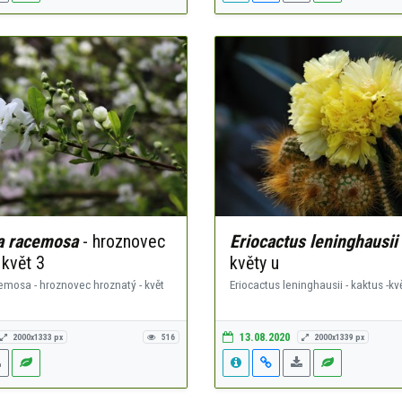
a racemosa
- hroznovec
Eriocactus leninghausii
 květ 3
květy u
emosa - hroznovec hroznatý - květ
Eriocactus leninghausii - kaktus -kv
13.08.2020
2000x1333 px
516
2000x1339 px