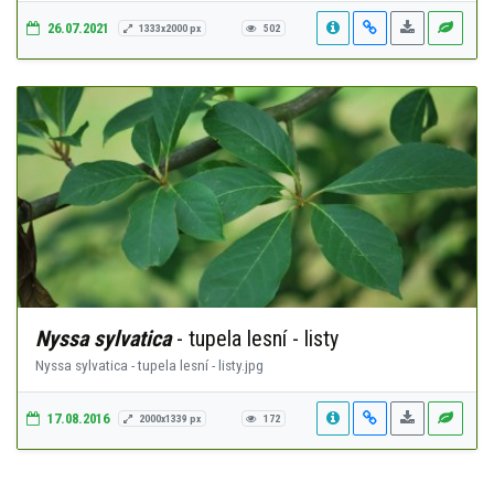
26.07.2021
1333x2000 px
502
Nyssa sylvatica
- tupela lesní - listy
Nyssa sylvatica - tupela lesní - listy.jpg
17.08.2016
2000x1339 px
172