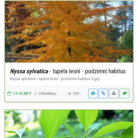
Nyssa sylvatica
- tupela lesní - podzimní habitus
Nyssa sylvatica - tupela lesní - podzimní habitus 3.jpg
17.10.2017
1339x2000 px
1074