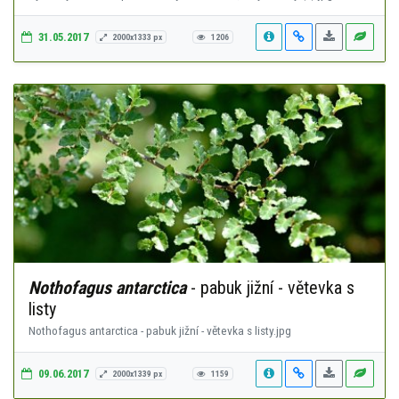
31.05.2017
2000x1333 px
1206
Nothofagus antarctica
- pabuk jižní - větevka s
listy
Nothofagus antarctica - pabuk jižní - větevka s listy.jpg
09.06.2017
2000x1339 px
1159