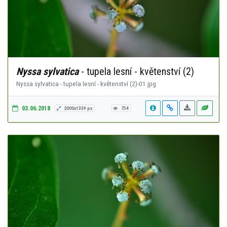
Nyssa sylvatica
- tupela lesní - květenství (2)
Nyssa sylvatica - tupela lesní - květenství (2)-01.jpg
03.06.2018
2000x1339 px
754