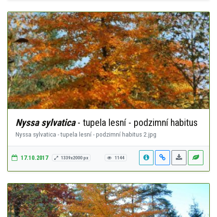
Nyssa sylvatica
- tupela lesní - podzimní habitus
Nyssa sylvatica - tupela lesní - podzimní habitus 2.jpg
17.10.2017
1339x2000 px
1144