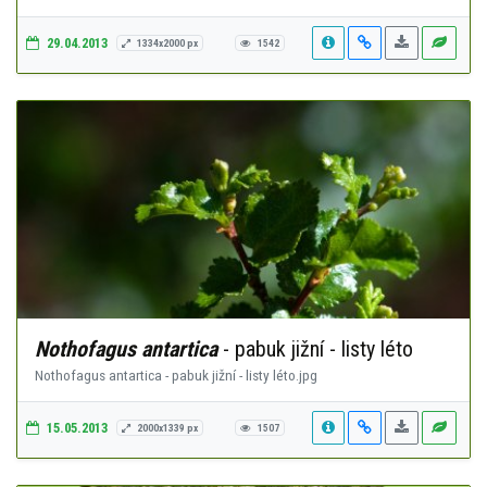
29.04.2013
1334x2000 px
1542
Nothofagus antartica
- pabuk jižní - listy léto
Nothofagus antartica - pabuk jižní - listy léto.jpg
15.05.2013
2000x1339 px
1507