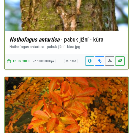
Nothofagus antartica
- pabuk jižní - kůra
Nothofagus antartica - pabuk jižní - kůra.jpg
15.05.2013
1333x2000 px
1456