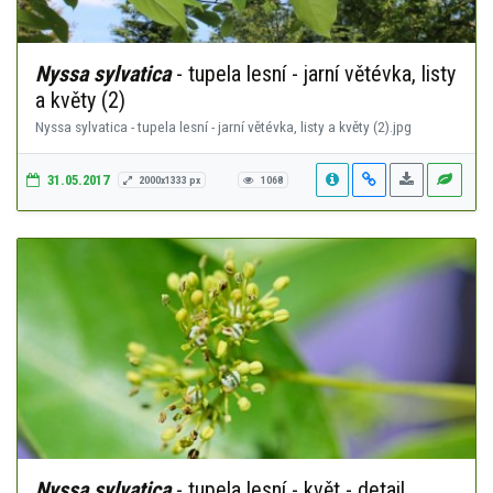
Nyssa sylvatica
- tupela lesní - jarní větévka, listy
a květy (2)
Nyssa sylvatica - tupela lesní - jarní větévka, listy a květy (2).jpg
31.05.2017
2000x1333 px
1068
Nyssa sylvatica
- tupela lesní - květ - detail