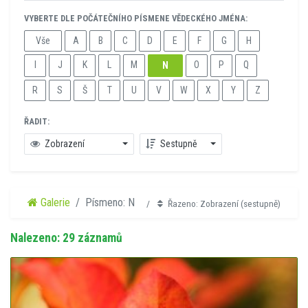
VYBERTE DLE POČÁTEČNÍHO PÍSMENE VĚDECKÉHO JMÉNA:
Vše
A
B
C
D
E
F
G
H
I
J
K
L
M
O
P
Q
N
R
S
Š
T
U
V
W
X
Y
Z
ŘADIT:
Zobrazení
Sestupně
Galerie
Písmeno: N
Řazeno: Zobrazení (sestupně)
Nalezeno: 29 záznamů