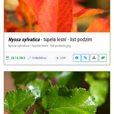
Nyssa sylvatica
- tupela lesní - list podzim
Nyssa sylvatica - tupela lesní - list podzim.jpg
26.10.2012
1328x2000 px
1620