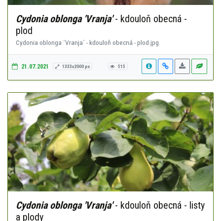
Cydonia oblonga 'Vranja'
- kdouloň obecná -
plod
Cydonia oblonga ´Vranja´ - kdouloň obecná - plod.jpg
21.07.2021
1333x2000 px
515
Cydonia oblonga 'Vranja'
- kdouloň obecná - listy
a plody