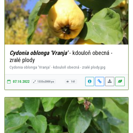
Cydonia oblonga 'Vranja'
- kdouloň obecná -
zralé plody
Cydonia oblonga 'Vranja' - kdouloň obecná - zralé plody.jpg
07.10.2022
1333x2000 px
161