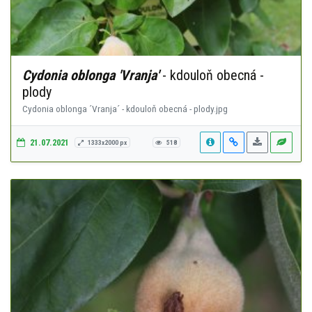
Cydonia oblonga 'Vranja'
- kdouloň obecná -
plody
Cydonia oblonga ´Vranja´ - kdouloň obecná - plody.jpg
21.07.2021
1333x2000 px
518