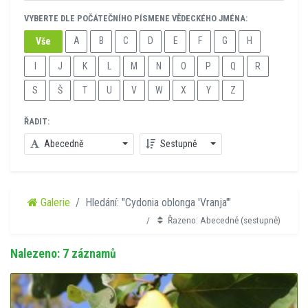
VYBERTE DLE POČÁTEČNÍHO PÍSMENE VĚDECKÉHO JMÉNA:
A
B
C
D
E
F
G
H
Vše
I
J
K
L
M
N
O
P
Q
R
S
Š
T
U
V
W
X
Y
Z
ŘADIT:
Abecedně
Sestupně
Galerie
Hledání: "Cydonia oblonga 'Vranja'"
Řazeno: Abecedně (sestupně)
Nalezeno: 7 záznamů