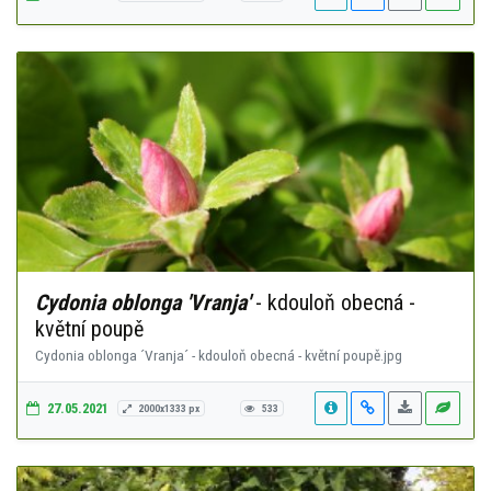
Cydonia oblonga 'Vranja'
- kdouloň obecná -
květní poupě
Cydonia oblonga ´Vranja´ - kdouloň obecná - květní poupě.jpg
27.05.2021
2000x1333 px
533