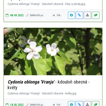
Cydonia oblonga 'Vranja' - kdouloň obecná - listy a plody.jpg
08.09.2022
2000x1333 px
158
Cydonia oblonga 'Vranja'
- kdouloň obecná -
květy
Cydonia oblonga 'Vranja' - kdouloň obecná - květy.jpg
18.05.2022
2000x1333 px
156