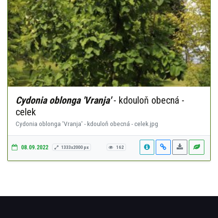
Cydonia oblonga 'Vranja'
- kdouloň obecná -
celek
Cydonia oblonga 'Vranja' - kdouloň obecná - celek.jpg
08.09.2022
1333x2000 px
162