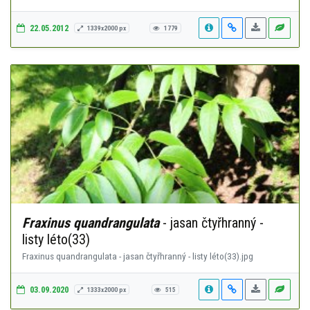
22.05.2012
1339x2000 px
1779
Fraxinus quandrangulata
- jasan čtyřhranný -
listy léto(33)
Fraxinus quandrangulata - jasan čtyřhranný - listy léto(33).jpg
03.09.2020
1333x2000 px
515