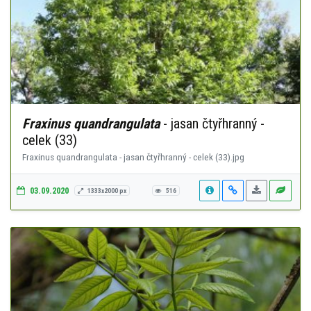
Fraxinus quandrangulata
- jasan čtyřhranný -
celek (33)
Fraxinus quandrangulata - jasan čtyřhranný - celek (33).jpg
03.09.2020
1333x2000 px
516