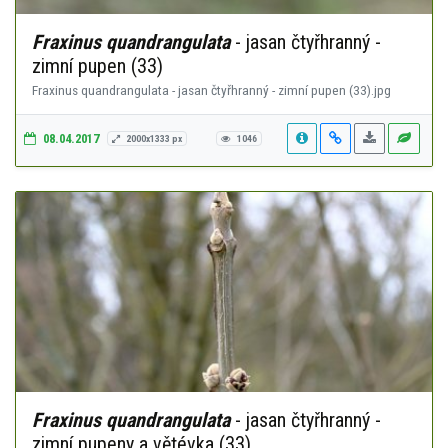
Fraxinus quandrangulata
- jasan čtyřhranný -
zimní pupen (33)
Fraxinus quandrangulata - jasan čtyřhranný - zimní pupen (33).jpg
08.04.2017
2000x1333 px
1046
Fraxinus quandrangulata
- jasan čtyřhranný -
zimní pupeny a větévka (33)