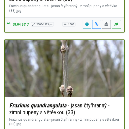
Fraxinus quandrangulata - jasan čtyřhranný - zimní pupeny a větévka
(33).jpg
08.04.2017
2000x1333 px
1000
Fraxinus quandrangulata
- jasan čtyřhranný -
zimní pupeny s větévkou (33)
Fraxinus quandrangulata - jasan čtyřhranný - zimní pupeny s větévkou
(33).jpg