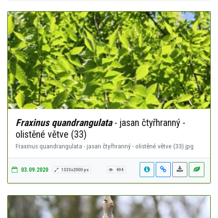
Fraxinus quandrangulata
- jasan čtyřhranný -
olistěné větve (33)
Fraxinus quandrangulata - jasan čtyřhranný - olistěné větve (33).jpg
03.09.2020
1333x2000 px
494