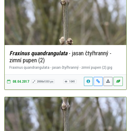
Fraxinus quandrangulata
- jasan čtyřhranný -
zimní pupen (2)
Fraxinus quandrangulata - jasan čtyřhranný - zimní pupen (2).jpg
08.04.2017
2000x1333 px
1041