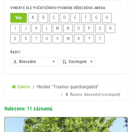
VYBERTE DLE POČÁTEČNÍHO PÍSMENE VĚDECKÉHO JMÉNA:
A
B
C
D
E
F
G
H
Vše
I
J
K
L
M
N
O
P
Q
R
S
Š
T
U
V
W
X
Y
Z
ŘADIT:
Abecedně
Vzestupně
Galerie
Hledání: "Fraxinus quandrangulata"
Řazeno: Abecedně (vzestupně)
Nalezeno: 11 záznamů