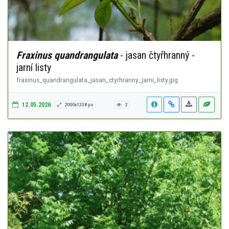
Fraxinus quandrangulata
- jasan čtyřhranný -
jarní listy
fraxinus_quandrangulata_jasan_ctyrhranny_jarni_listy.jpg
12.05.2026
2000x1338 px
2