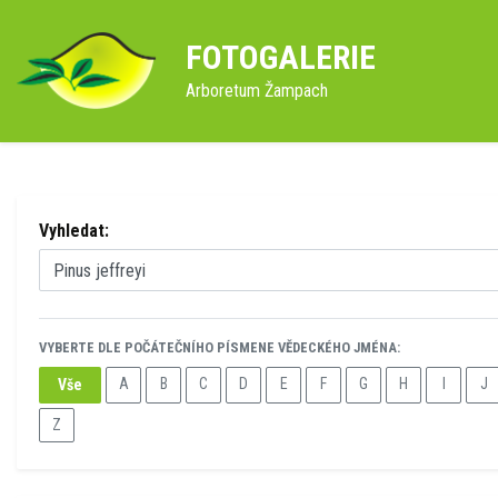
FOTOGALERIE
Arboretum Žampach
Vyhledat:
VYBERTE DLE POČÁTEČNÍHO PÍSMENE VĚDECKÉHO JMÉNA:
A
B
C
D
E
F
G
H
I
J
Vše
Z