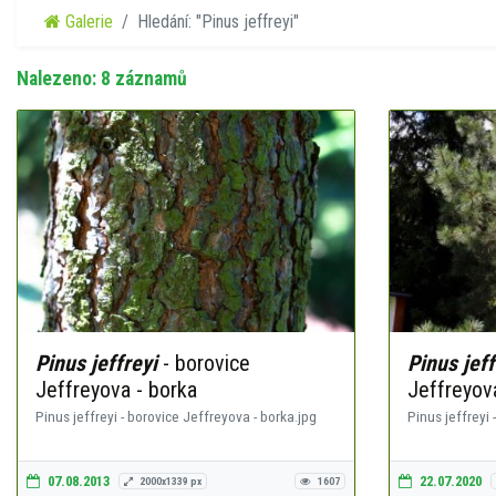
Galerie
Hledání: "Pinus jeffreyi"
Nalezeno: 8 záznamů
Pinus jeffreyi
- borovice
Pinus jeff
Jeffreyova - borka
Jeffreyova
Pinus jeffreyi - borovice Jeffreyova - borka.jpg
Pinus jeffreyi 
07.08.2013
22.07.2020
2000x1339 px
1607