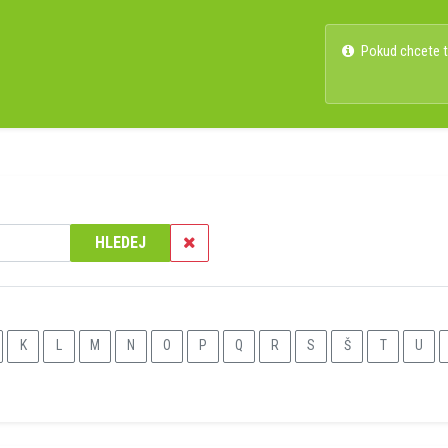
Pokud chcete ty
HLEDEJ
K
L
M
N
O
P
Q
R
S
Š
T
U