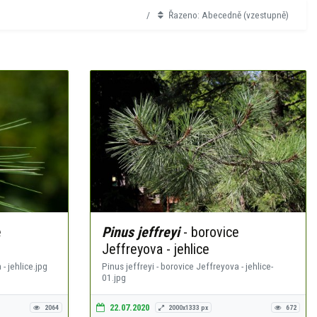
Řazeno: Abecedně (vzestupně)
e
Pinus jeffreyi
- borovice
Jeffreyova - jehlice
- jehlice.jpg
Pinus jeffreyi - borovice Jeffreyova - jehlice-
01.jpg
22.07.2020
2064
2000x1333 px
672