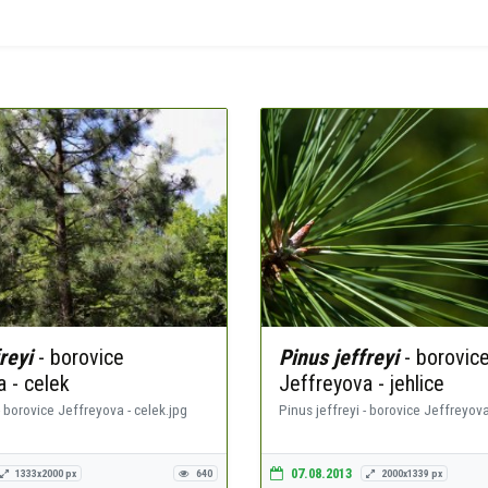
reyi
- borovice
Pinus jeffreyi
- borovic
 - celek
Jeffreyova - jehlice
- borovice Jeffreyova - celek.jpg
Pinus jeffreyi - borovice Jeffreyova 
07.08.2013
1333x2000 px
640
2000x1339 px