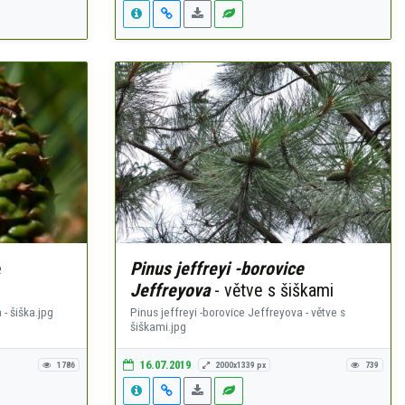
e
Pinus jeffreyi -borovice
Jeffreyova
- větve s šiškami
 - šiška.jpg
Pinus jeffreyi -borovice Jeffreyova - větve s
šiškami.jpg
16.07.2019
1786
2000x1339 px
739