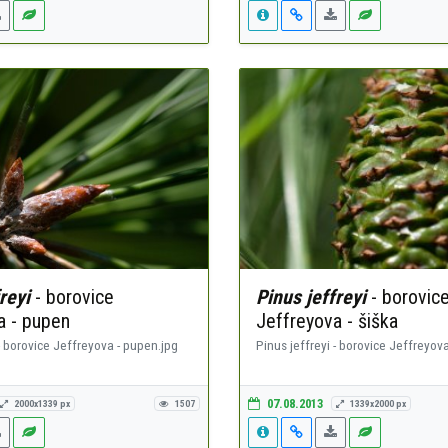
reyi
- borovice
Pinus jeffreyi
- borovic
a - pupen
Jeffreyova - šiška
 - borovice Jeffreyova - pupen.jpg
Pinus jeffreyi - borovice Jeffreyova
07.08.2013
2000x1339 px
1507
1339x2000 px