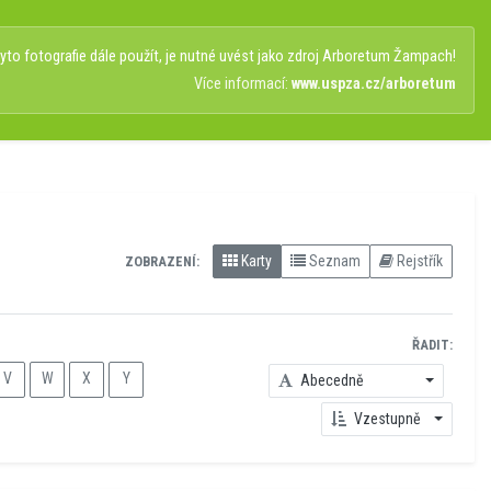
to fotografie dále použít, je nutné uvést jako zdroj Arboretum Žampach!
Více informací:
www.uspza.cz/arboretum
Karty
Seznam
Rejstřík
ZOBRAZENÍ:
ŘADIT:
V
W
X
Y
Abecedně
Vzestupně