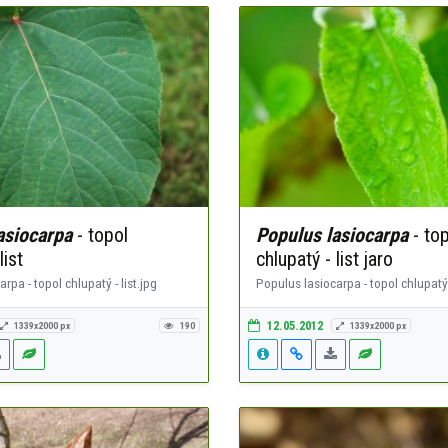
asiocarpa
- topol
Populus lasiocarpa
- top
list
chlupatý - list jaro
rpa - topol chlupatý - list.jpg
Populus lasiocarpa - topol chlupatý -
12.05.2012
1339x2000 px
190
1339x2000 px