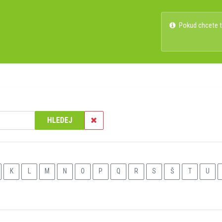
Pokud chcete ty
HLEDEJ
K
L
M
N
O
P
Q
R
S
Š
T
U