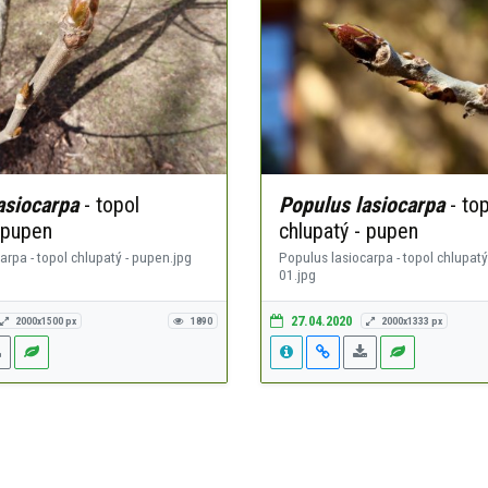
asiocarpa
- topol
Populus lasiocarpa
- top
 pupen
chlupatý - pupen
arpa - topol chlupatý - pupen.jpg
Populus lasiocarpa - topol chlupatý
01.jpg
27.04.2020
2000x1500 px
1890
2000x1333 px