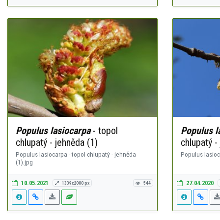
Populus lasiocarpa
- topol
Populus l
chlupatý - jehněda (1)
chlupatý -
Populus lasiocarpa - topol chlupatý - jehněda
Populus lasioc
(1).jpg
10.05.2021
27.04.2020
1339x2000 px
544