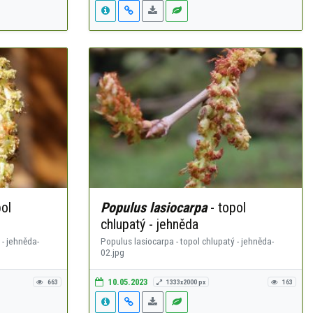
ol
Populus lasiocarpa
- topol
chlupatý - jehněda
 - jehněda-
Populus lasiocarpa - topol chlupatý - jehněda-
02.jpg
10.05.2023
663
1333x2000 px
163