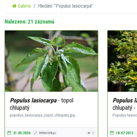
Galerie
Hledání: "Populus lasiocarpa"
Nalezeno: 21 záznamů
Populus lasiocarpa
- topol
Populus l
chlupatý
chlupatý -
populus_lasiocarpa_topol_chlupaty.jpg
Populus lasioca
21.05.2026
18.07.2013
2000x1338 px
1