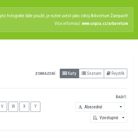
to fotografie dále použít, je nutné uvést jako zdroj Arboretum Žampach!
Více informací:
www.uspza.cz/arboretum
Karty
Seznam
Rejstřík
ZOBRAZENÍ:
ŘADIT:
V
W
X
Y
Abecedně
Vzestupně