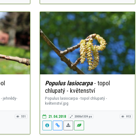
ol
Populus lasiocarpa
- topol
chlupatý - květenství
 - jehnědy-
Populus lasiocarpa - topol chlupatý -
květenství.jpg
21.04.2018
551
2000x1339 px
913