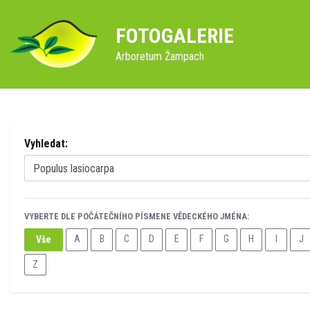
FOTOGALERIE
Arboretum Žampach
Vyhledat:
VYBERTE DLE POČÁTEČNÍHO PÍSMENE VĚDECKÉHO JMÉNA:
A
B
C
D
E
F
G
H
I
J
Vše
Z