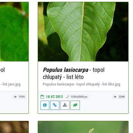
ol
Populus lasiocarpa
- topol
chlupatý - list léto
 list jaro.jpg
Populus lasiocarpa - topol chlupatý - list léto.jpg
18.07.2013
1936
1339x2000 px
2268