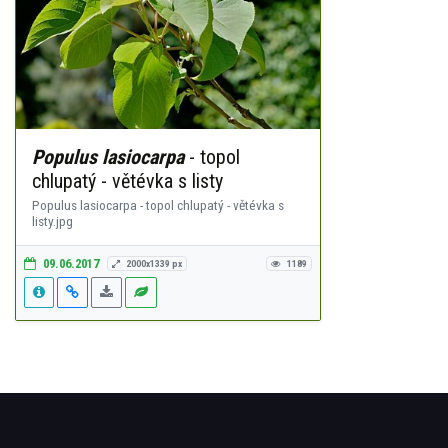
Populus lasiocarpa
- topol
chlupatý - větévka s listy
Populus lasiocarpa - topol chlupatý - větévka s
listy.jpg
09.06.2017
2000x1339 px
1189