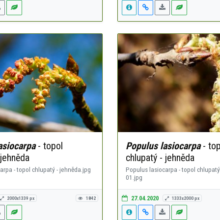
asiocarpa
- topol
Populus lasiocarpa
- top
 jehněda
chlupatý - jehněda
arpa - topol chlupatý - jehněda.jpg
Populus lasiocarpa - topol chlupatý
01.jpg
27.04.2020
2000x1339 px
1842
1333x2000 px