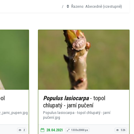
Řazeno: Abecedně (vzestupně)
ol
Populus lasiocarpa
- topol
chlupatý - jarní pučení
_jarni_pupen.jpg
Populus lasiocarpa - topol chlupatý - jarní
pučení.jpg
28.04.2021
2
1333x2000 px
526