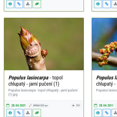
Populus lasiocarpa
- topol
Populus l
chlupatý - jarní pučení (1)
chlupatý -
Populus lasiocarpa - topol chlupatý - jarní pučení
Populus lasioc
(1).jpg
28.04.2021
28.04.2011
2000x1333 px
551