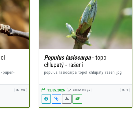
ol
Populus lasiocarpa
- topol
chlupatý - rašení
 - pupen-
populus_lasiocarpa_topol_chlupaty_raseni.jpg
12.05.2026
699
2000x1338 px
1