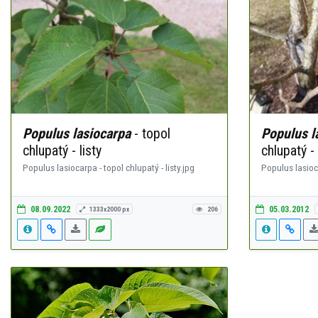
Populus lasiocarpa
- topol
Populus l
chlupatý - listy
chlupatý -
Populus lasiocarpa - topol chlupatý - listy.jpg
Populus lasioc
08.09.2022
05.03.2012
1333x2000 px
206