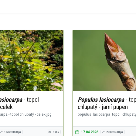
asiocarpa
- topol
Populus lasiocarpa
- top
 celek
chlupatý - jarní pupen
rpa - topol chlupatý - celek.jpg
populus_lasiocarpa_topol_chlupaty
17.04.2026
1339x2000 px
1957
2000x1338 px