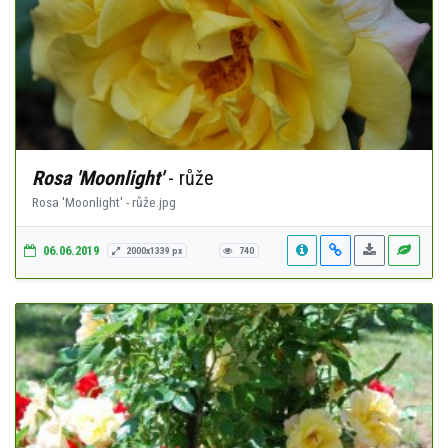
Rosa 'Moonlight'
- růže
Rosa 'Moonlight' - růže.jpg
06.06.2019
2000x1339 px
740