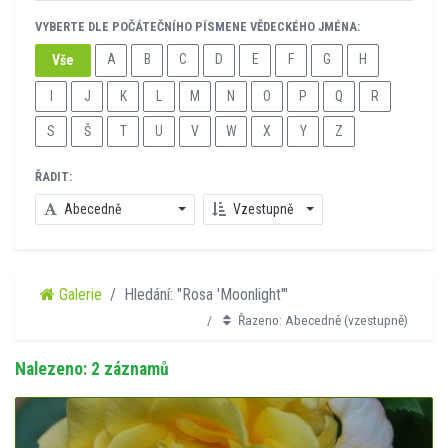
VYBERTE DLE POČÁTEČNÍHO PÍSMENE VĚDECKÉHO JMÉNA:
A
B
C
D
E
F
G
H
Vše
I
J
K
L
M
N
O
P
Q
R
S
Š
T
U
V
W
X
Y
Z
ŘADIT:
Abecedně
Vzestupně
Galerie
Hledání: "Rosa 'Moonlight'"
Řazeno: Abecedně (vzestupně)
Nalezeno: 2 záznamů