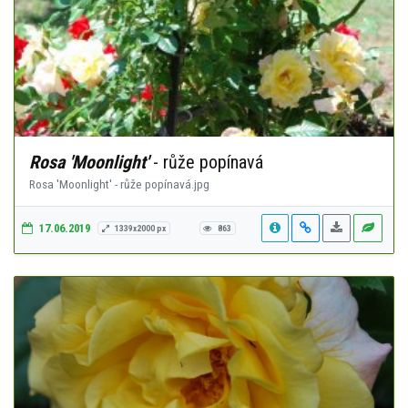
Rosa 'Moonlight'
- růže popínavá
Rosa 'Moonlight' - růže popínavá.jpg
17.06.2019
1339x2000 px
863