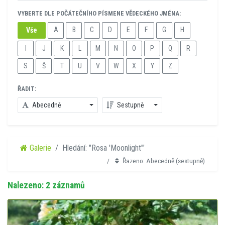
VYBERTE DLE POČÁTEČNÍHO PÍSMENE VĚDECKÉHO JMÉNA:
A
B
C
D
E
F
G
H
Vše
I
J
K
L
M
N
O
P
Q
R
S
Š
T
U
V
W
X
Y
Z
ŘADIT:
Abecedně
Sestupně
Galerie
Hledání: "Rosa 'Moonlight'"
Řazeno: Abecedně (sestupně)
Nalezeno: 2 záznamů