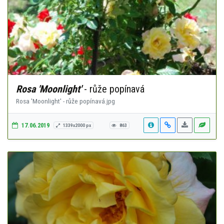
Rosa 'Moonlight'
- růže popínavá
Rosa 'Moonlight' - růže popínavá.jpg
17.06.2019
1339x2000 px
863