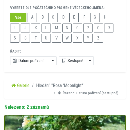
VYBERTE DLE POČÁTEČNÍHO PÍSMENE VĚDECKÉHO JMÉNA:
A
B
C
D
E
F
G
H
Vše
I
J
K
L
M
N
O
P
Q
R
S
Š
T
U
V
W
X
Y
Z
ŘADIT:
Datum pořízení
Sestupně
Galerie
Hledání: "Rosa 'Moonlight'"
Řazeno: Datum pořízení (sestupně)
Nalezeno: 2 záznamů