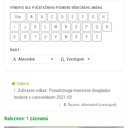
VYBERTE DLE POČÁTEČNÍHO PÍSMENE VĚDECKÉHO JMÉNA:
Vše
A
B
C
D
E
F
G
H
I
J
K
L
M
N
O
P
Q
R
S
Š
T
U
V
W
X
Y
Z
ŘADIT:
Abecedně
Vzestupně
Galerie
Zobrazen odkaz: Pseudotsuga-menziesii-douglaska-
tisolista-s-carovenikem-2021-03
Řazeno: Abecedně (vzestupně)
Nalezeno: 1 záznamů