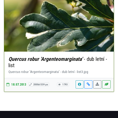
Quercus robur 'Argenteomarginata'
- dub letní -
list
Quercus robur 'Argenteomarginata' - dub letní - list3.jpg
18.07.2013
2000x1339 px
1793