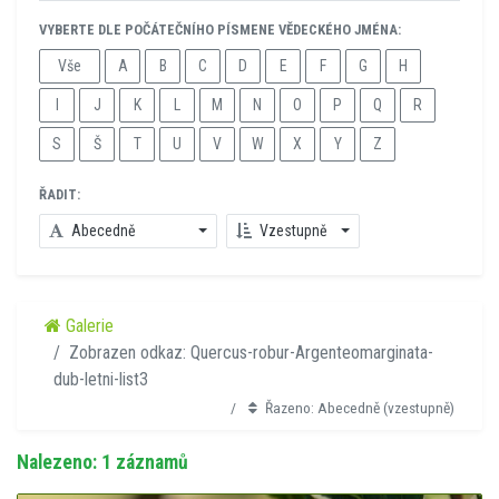
VYBERTE DLE POČÁTEČNÍHO PÍSMENE VĚDECKÉHO JMÉNA:
Vše
A
B
C
D
E
F
G
H
I
J
K
L
M
N
O
P
Q
R
S
Š
T
U
V
W
X
Y
Z
ŘADIT:
Abecedně
Vzestupně
Galerie
Zobrazen odkaz: Quercus-robur-Argenteomarginata-
dub-letni-list3
Řazeno: Abecedně (vzestupně)
Nalezeno: 1 záznamů