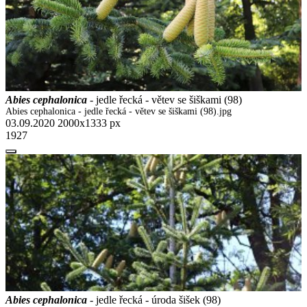
Abies cephalonica
- jedle řecká - větev se šiškami (98)
Abies cephalonica - jedle řecká - větev se šiškami (98).jpg
03.09.2020
2000x1333 px
1927
Abies cephalonica
- jedle řecká - úroda šišek (98)