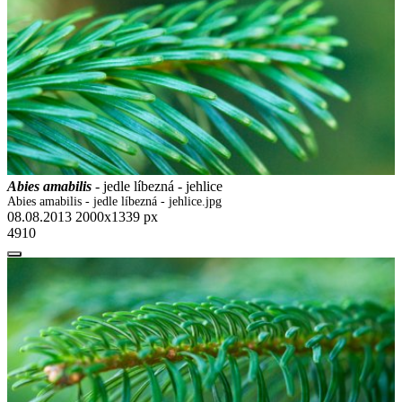
Abies amabilis
- jedle líbezná - jehlice
Abies amabilis - jedle líbezná - jehlice.jpg
08.08.2013
2000x1339 px
4910