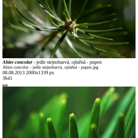
Abies concolor
- jedle stejnobarvá, ojíněná - pupen
Abies concolor - jedle stejnobarvá, ojíněná - pupen.jpg
08.08.2013
2000x1339 px
3641