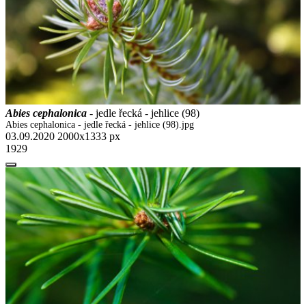
Abies cephalonica
- jedle řecká - jehlice (98)
Abies cephalonica - jedle řecká - jehlice (98).jpg
03.09.2020
2000x1333 px
1929