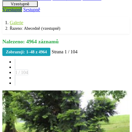
Vzestupně
Vzestupně
Sestupně
Galerie
Řazeno: Abecedně (vzestupně)
Nalezeno: 4964 záznamů
Strana 1 / 104
Zobrazuji: 1–48 z 4964
1 / 104