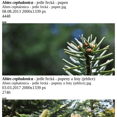
Abies cephalonica
- jedle řecká - pupen
Abies cephalonica - jedle řecká - pupen.jpg
08.08.2013
2000x1339 px
4448
Abies cephalonica
- jedle řecká - pupeny a listy (jehlice)
Abies cephalonica - jedle řecká - pupeny a listy (jehlice).jpg
03.03.2017
2000x1339 px
2746