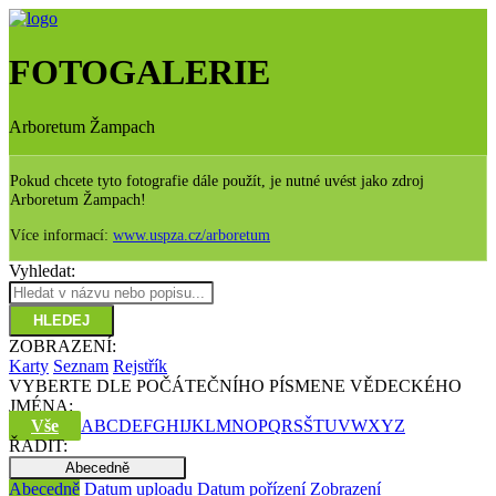
FOTOGALERIE
Arboretum Žampach
Pokud chcete tyto fotografie dále použít, je nutné uvést jako zdroj
Arboretum Žampach!
Více informací:
www.uspza.cz/arboretum
Vyhledat:
HLEDEJ
ZOBRAZENÍ:
Karty
Seznam
Rejstřík
VYBERTE DLE POČÁTEČNÍHO PÍSMENE VĚDECKÉHO
JMÉNA:
Vše
A
B
C
D
E
F
G
H
I
J
K
L
M
N
O
P
Q
R
S
Š
T
U
V
W
X
Y
Z
ŘADIT:
Abecedně
Abecedně
Datum uploadu
Datum pořízení
Zobrazení