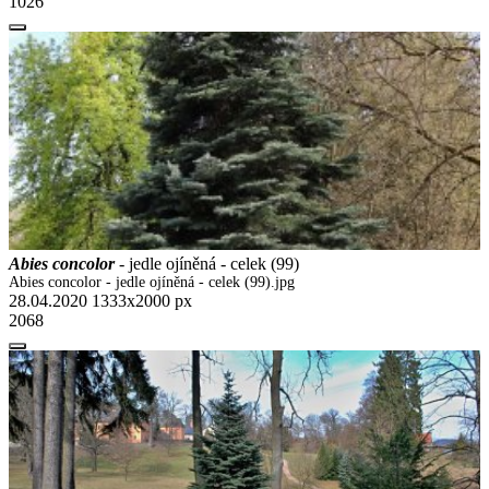
1026
Abies concolor
- jedle ojíněná - celek (99)
Abies concolor - jedle ojíněná - celek (99).jpg
28.04.2020
1333x2000 px
2068