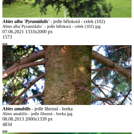
Abies alba 'Pyramidalis'
- jedle bělokorá - celek (102)
Abies alba´Pyramidalis´ - jedle bělokorá - celek (102).jpg
07.06.2021
1333x2000 px
1573
Abies amabilis
- jedle líbezná - borka
Abies amabilis - jedle líbezná - borka.jpg
08.08.2013
2000x1339 px
4834