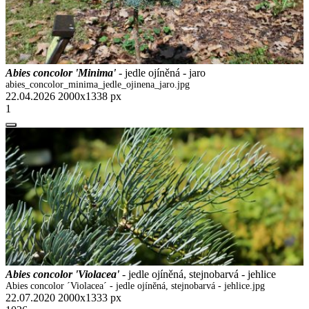
Abies concolor 'Minima'
- jedle ojíněná - jaro
abies_concolor_minima_jedle_ojinena_jaro.jpg
22.04.2026
2000x1338 px
1
Abies concolor 'Violacea'
- jedle ojíněná, stejnobarvá - jehlice
Abies concolor ´Violacea´ - jedle ojíněná, stejnobarvá - jehlice.jpg
22.07.2020
2000x1333 px