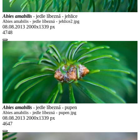
Abies amabilis
- jedle líbezná - jehlice
Abies amabilis - jedle líbezná - jehlice2.jpg
08.08.2013
2000x1339 px
4748
Abies amabilis
- jedle líbezná - pupen
Abies amabilis - jedle líbezná - pupen.jpg
08.08.2013
2000x1339 px
4647