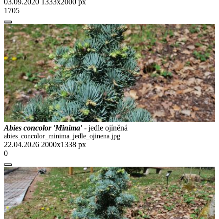
03.09.2020
1333x2000 px
1705
Abies concolor 'Minima'
- jedle ojíněná
abies_concolor_minima_jedle_ojinena.jpg
22.04.2026
2000x1338 px
0