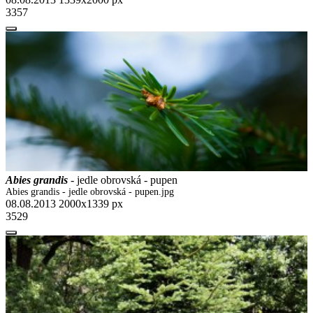
3357
Abies grandis
- jedle obrovská - pupen
Abies grandis - jedle obrovská - pupen.jpg
08.08.2013
2000x1339 px
3529