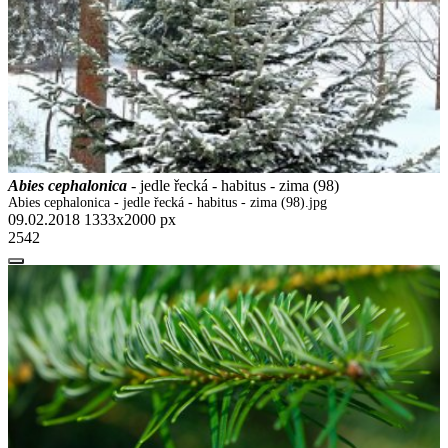
Abies cephalonica
- jedle řecká - habitus - zima (98)
Abies cephalonica - jedle řecká - habitus - zima (98).jpg
09.02.2018
1333x2000 px
2542