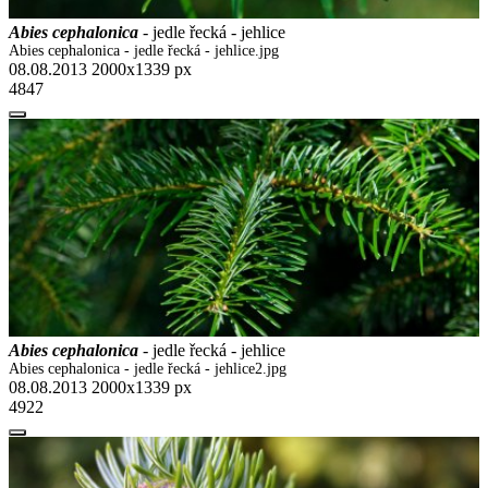
Abies cephalonica
- jedle řecká - jehlice
Abies cephalonica - jedle řecká - jehlice.jpg
08.08.2013
2000x1339 px
4847
Abies cephalonica
- jedle řecká - jehlice
Abies cephalonica - jedle řecká - jehlice2.jpg
08.08.2013
2000x1339 px
4922