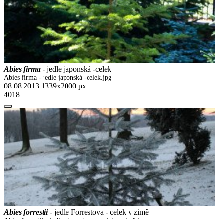
Abies firma
- jedle japonská -celek
Abies firma - jedle japonská -celek.jpg
08.08.2013
1339x2000 px
4018
Abies forrestii
- jedle Forrestova - celek v zimě