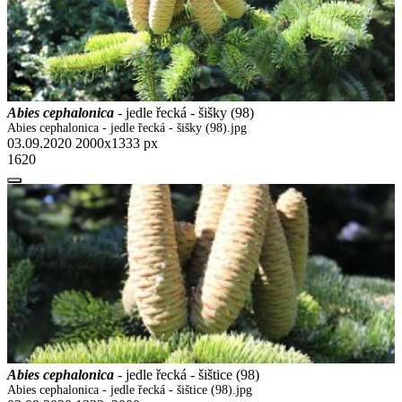
Abies cephalonica
- jedle řecká - šišky (98)
Abies cephalonica - jedle řecká - šišky (98).jpg
03.09.2020
2000x1333 px
1620
Abies cephalonica
- jedle řecká - šištice (98)
Abies cephalonica - jedle řecká - šištice (98).jpg