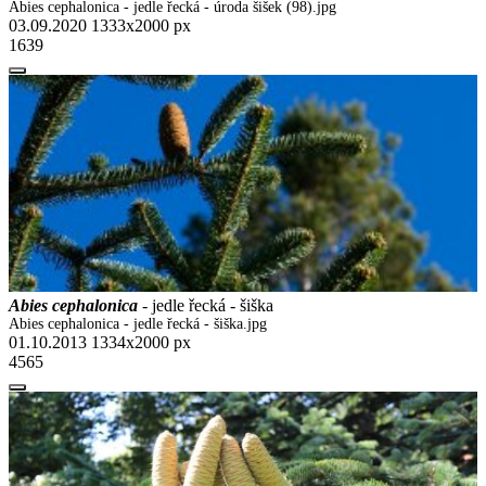
Abies cephalonica - jedle řecká - úroda šišek (98).jpg
03.09.2020
1333x2000 px
1639
Abies cephalonica
- jedle řecká - šiška
Abies cephalonica - jedle řecká - šiška.jpg
01.10.2013
1334x2000 px
4565