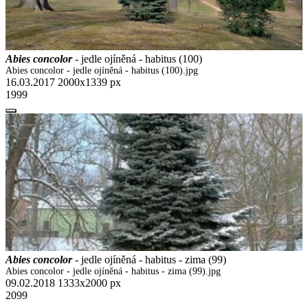
Abies concolor
- jedle ojíněná - habitus (100)
Abies concolor - jedle ojíněná - habitus (100).jpg
16.03.2017
2000x1339 px
1999
Abies concolor
- jedle ojíněná - habitus - zima (99)
Abies concolor - jedle ojíněná - habitus - zima (99).jpg
09.02.2018
1333x2000 px
2099