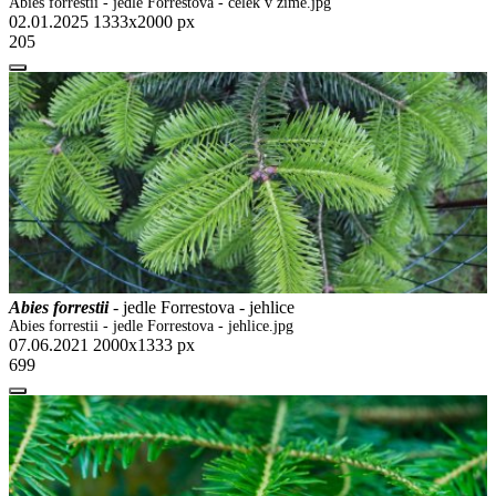
Abies forrestii - jedle Forrestova - celek v zimě.jpg
02.01.2025
1333x2000 px
205
Abies forrestii
- jedle Forrestova - jehlice
Abies forrestii - jedle Forrestova - jehlice.jpg
07.06.2021
2000x1333 px
699