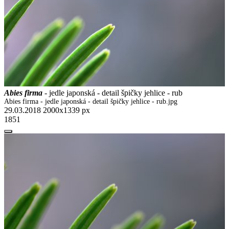
Abies firma
- jedle japonská - detail špičky jehlice - rub
Abies firma - jedle japonská - detail špičky jehlice - rub.jpg
29.03.2018
2000x1339 px
1851