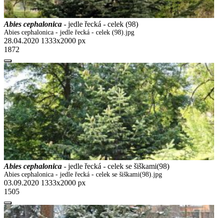
Abies cephalonica
- jedle řecká - celek (98)
Abies cephalonica - jedle řecká - celek (98).jpg
28.04.2020
1333x2000 px
1872
Abies cephalonica
- jedle řecká - celek se šiškami(98)
Abies cephalonica - jedle řecká - celek se šiškami(98).jpg
03.09.2020
1333x2000 px
1505