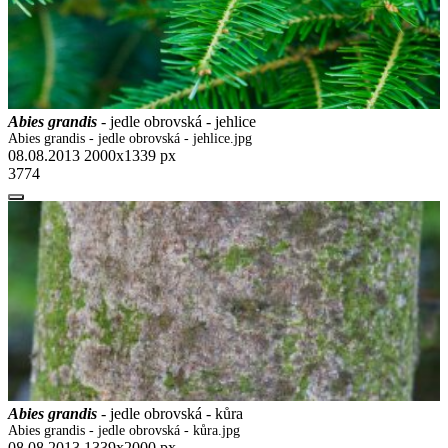
Abies grandis
- jedle obrovská - jehlice
Abies grandis - jedle obrovská - jehlice.jpg
08.08.2013
2000x1339 px
3774
Abies grandis
- jedle obrovská - kůra
Abies grandis - jedle obrovská - kůra.jpg
08.08.2013
1339x2000 px