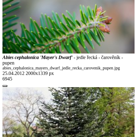
Abies cephalonica 'Mayer's Dwarf'
- jedle řecká - čarověník -
pupen
abies_cephalonica_mayers_dwarf_jedle_recka_carovenik_pupen.jpg
25.04.2012
2000x1339 px
6945