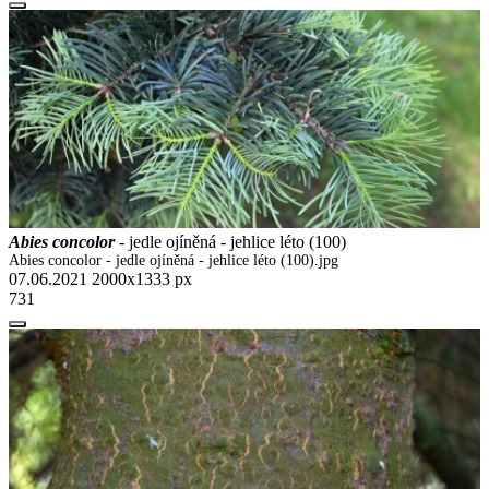
Abies concolor
- jedle ojíněná - jehlice léto (100)
Abies concolor - jedle ojíněná - jehlice léto (100).jpg
07.06.2021
2000x1333 px
731