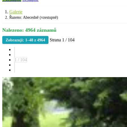
Galerie
Řazeno: Abecedně (vzestupně)
Nalezeno: 4964 záznamů
Strana 1 / 104
Zobrazuji: 1–48 z 4964
1 / 104