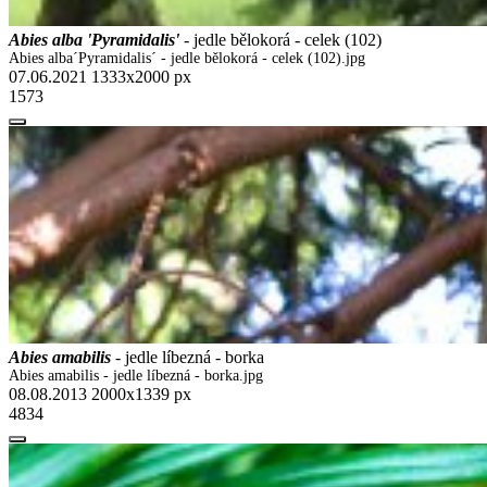
Abies alba 'Pyramidalis'
- jedle bělokorá - celek (102)
Abies alba´Pyramidalis´ - jedle bělokorá - celek (102).jpg
07.06.2021
1333x2000 px
1573
Abies amabilis
- jedle líbezná - borka
Abies amabilis - jedle líbezná - borka.jpg
08.08.2013
2000x1339 px
4834