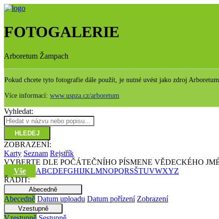
FOTOGALERIE
Arboretum Žampach
Pokud chcete tyto fotografie dále použít, je nutné uvést jako zdroj Arboret
Více informací:
www.uspza.cz/arboretum
Vyhledat:
HLEDEJ
ZOBRAZENÍ:
Karty
Seznam
Rejstřík
VYBERTE DLE POČÁTEČNÍHO PÍSMENE VĚDECKÉHO JM
Vše
A
B
C
D
E
F
G
H
I
J
K
L
M
N
O
P
Q
R
S
Š
T
U
V
W
X
Y
Z
ŘADIT:
Abecedně
Abecedně
Datum uploadu
Datum pořízení
Zobrazení
Vzestupně
Vzestupně
Sestupně