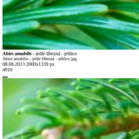
Abies amabilis
- jedle líbezná - jehlice
Abies amabilis - jedle líbezná - jehlice.jpg
08.08.2013
2000x1339 px
4910