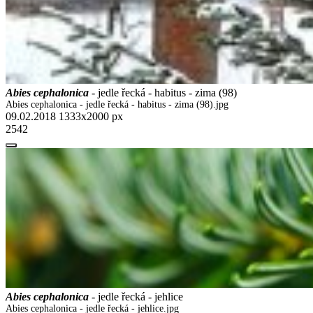
Abies cephalonica
- jedle řecká - habitus - zima (98)
Abies cephalonica - jedle řecká - habitus - zima (98).jpg
09.02.2018
1333x2000 px
2542
Abies cephalonica
- jedle řecká - jehlice
Abies cephalonica - jedle řecká - jehlice.jpg