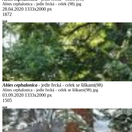
Abies cephalonica - jedle řecká - celek (98).jpg
28.04.2020
1333x2000 px
1872
Abies cephalonica
- jedle řecká - celek se šiškami(98)
Abies cephalonica - jedle řecká - celek se šiškami(98).jpg
03.09.2020
1333x2000 px
1505