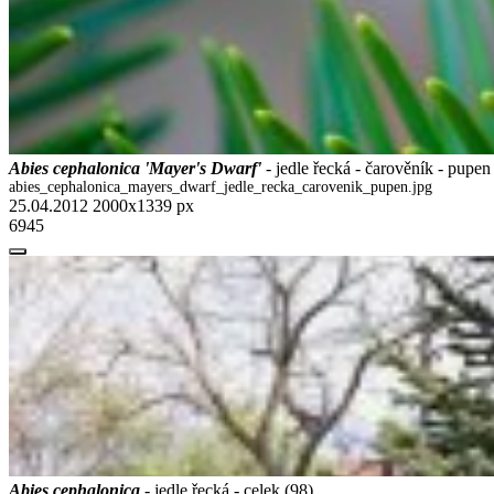
Abies cephalonica 'Mayer's Dwarf'
- jedle řecká - čarověník - pupen
abies_cephalonica_mayers_dwarf_jedle_recka_carovenik_pupen.jpg
25.04.2012
2000x1339 px
6945
Abies cephalonica
- jedle řecká - celek (98)