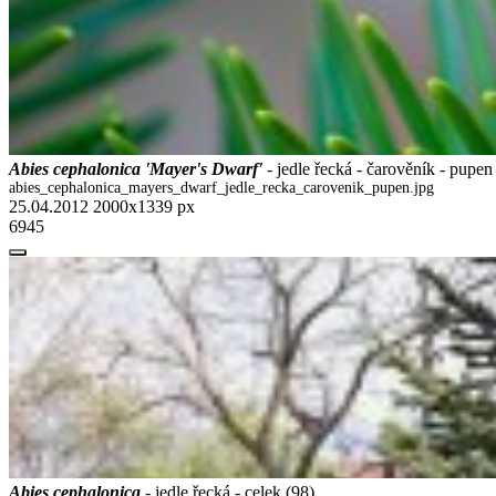
Abies cephalonica 'Mayer's Dwarf'
- jedle řecká - čarověník - pupen
abies_cephalonica_mayers_dwarf_jedle_recka_carovenik_pupen.jpg
25.04.2012
2000x1339 px
6945
Abies cephalonica
- jedle řecká - celek (98)