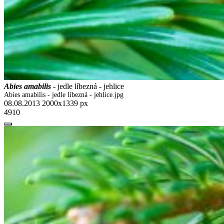
Abies amabilis
- jedle líbezná - jehlice
Abies amabilis - jedle líbezná - jehlice.jpg
08.08.2013
2000x1339 px
4910