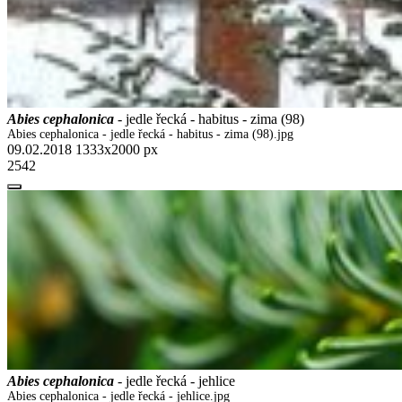
Abies cephalonica
- jedle řecká - habitus - zima (98)
Abies cephalonica - jedle řecká - habitus - zima (98).jpg
09.02.2018
1333x2000 px
2542
Abies cephalonica
- jedle řecká - jehlice
Abies cephalonica - jedle řecká - jehlice.jpg