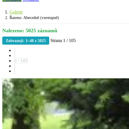
Galerie
Řazeno: Abecedně (vzestupně)
Nalezeno: 5025 záznamů
Strana 1 / 105
Zobrazuji: 1–48 z 5025
1 / 105