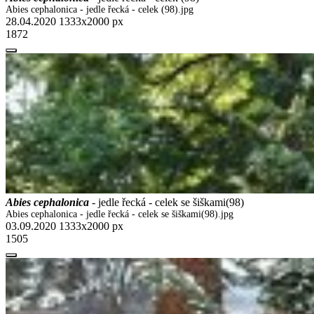
Abies cephalonica - jedle řecká - celek (98).jpg
28.04.2020
1333x2000 px
1872
Abies cephalonica
- jedle řecká - celek se šiškami(98)
Abies cephalonica - jedle řecká - celek se šiškami(98).jpg
03.09.2020
1333x2000 px
1505