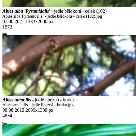
Abies alba 'Pyramidalis'
- jedle bělokorá - celek (102)
Abies alba´Pyramidalis´ - jedle bělokorá - celek (102).jpg
07.06.2021
1333x2000 px
1573
Abies amabilis
- jedle líbezná - borka
Abies amabilis - jedle líbezná - borka.jpg
08.08.2013
2000x1339 px
4834