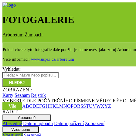
FOTOGALERIE
Arboretum Žampach
Pokud chcete tyto fotografie dále použít, je nutné uvést jako zdroj Arboret
Více informací:
www.uspza.cz/arboretum
Vyhledat:
HLEDEJ
ZOBRAZENÍ:
Karty
Seznam
Rejstřík
VYBERTE DLE POČÁTEČNÍHO PÍSMENE VĚDECKÉHO JM
Vše
A
B
C
D
E
F
G
H
I
J
K
L
M
N
O
P
Q
R
S
Š
T
U
V
W
X
Y
Z
ŘADIT:
Abecedně
Abecedně
Datum uploadu
Datum pořízení
Zobrazení
Vzestupně
Vzestupně
Sestupně