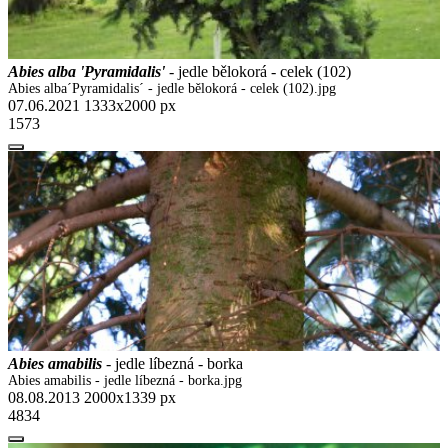
Abies alba 'Pyramidalis'
- jedle bělokorá - celek (102)
Abies alba´Pyramidalis´ - jedle bělokorá - celek (102).jpg
07.06.2021
1333x2000 px
1573
Abies amabilis
- jedle líbezná - borka
Abies amabilis - jedle líbezná - borka.jpg
08.08.2013
2000x1339 px
4834