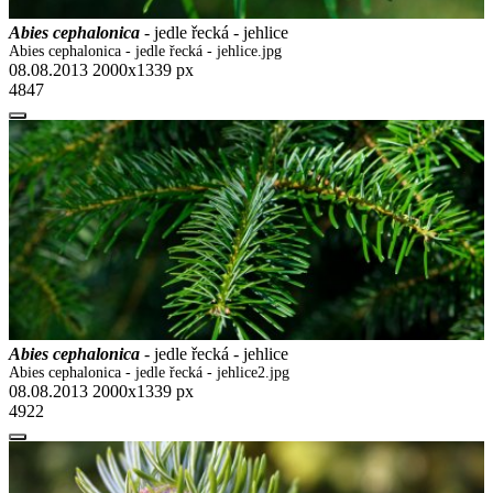
Abies cephalonica
- jedle řecká - jehlice
Abies cephalonica - jedle řecká - jehlice.jpg
08.08.2013
2000x1339 px
4847
Abies cephalonica
- jedle řecká - jehlice
Abies cephalonica - jedle řecká - jehlice2.jpg
08.08.2013
2000x1339 px
4922