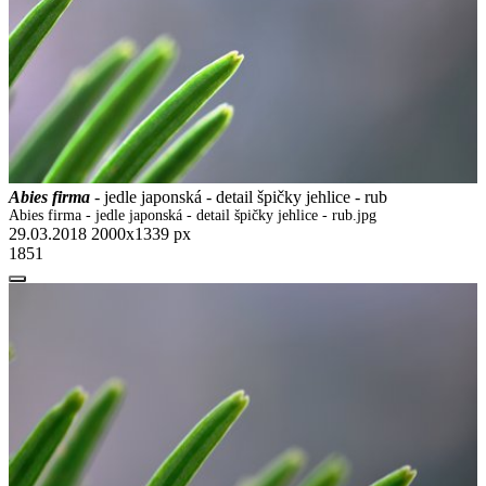
Abies firma
- jedle japonská - detail špičky jehlice - rub
Abies firma - jedle japonská - detail špičky jehlice - rub.jpg
29.03.2018
2000x1339 px
1851