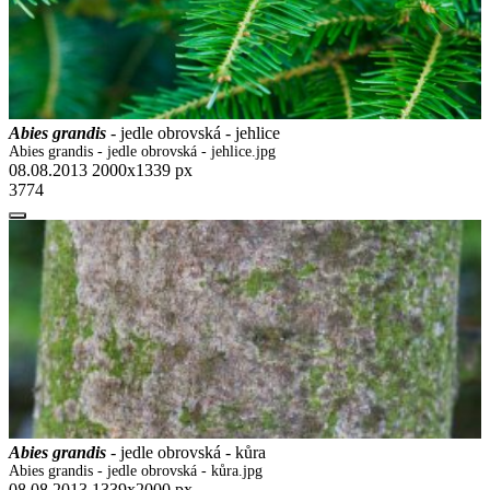
Abies grandis
- jedle obrovská - jehlice
Abies grandis - jedle obrovská - jehlice.jpg
08.08.2013
2000x1339 px
3774
Abies grandis
- jedle obrovská - kůra
Abies grandis - jedle obrovská - kůra.jpg
08.08.2013
1339x2000 px