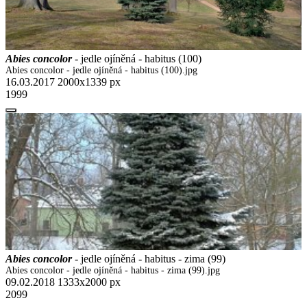
Abies concolor
- jedle ojíněná - habitus (100)
Abies concolor - jedle ojíněná - habitus (100).jpg
16.03.2017
2000x1339 px
1999
Abies concolor
- jedle ojíněná - habitus - zima (99)
Abies concolor - jedle ojíněná - habitus - zima (99).jpg
09.02.2018
1333x2000 px
2099