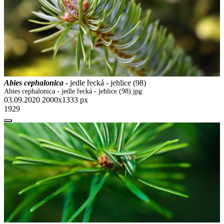
Abies cephalonica
- jedle řecká - jehlice (98)
Abies cephalonica - jedle řecká - jehlice (98).jpg
03.09.2020
2000x1333 px
1929