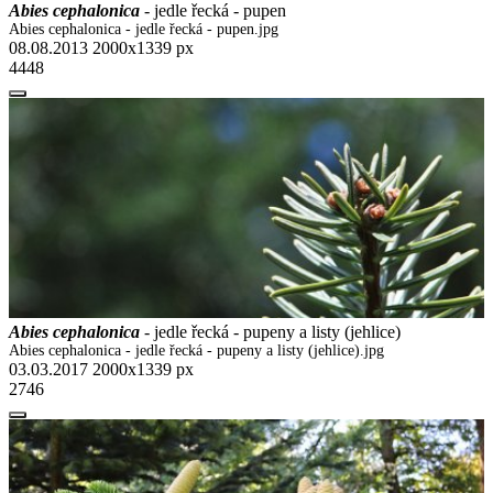
Abies cephalonica
- jedle řecká - pupen
Abies cephalonica - jedle řecká - pupen.jpg
08.08.2013
2000x1339 px
4448
Abies cephalonica
- jedle řecká - pupeny a listy (jehlice)
Abies cephalonica - jedle řecká - pupeny a listy (jehlice).jpg
03.03.2017
2000x1339 px
2746