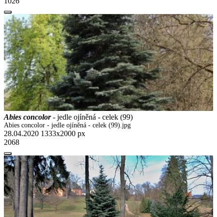
1026
Abies concolor
- jedle ojíněná - celek (99)
Abies concolor - jedle ojíněná - celek (99).jpg
28.04.2020
1333x2000 px
2068