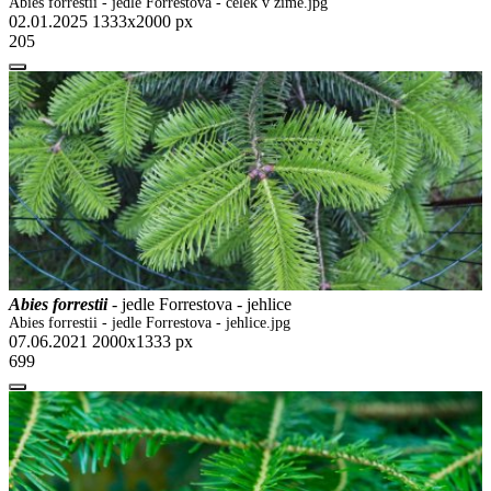
Abies forrestii - jedle Forrestova - celek v zimě.jpg
02.01.2025
1333x2000 px
205
Abies forrestii
- jedle Forrestova - jehlice
Abies forrestii - jedle Forrestova - jehlice.jpg
07.06.2021
2000x1333 px
699