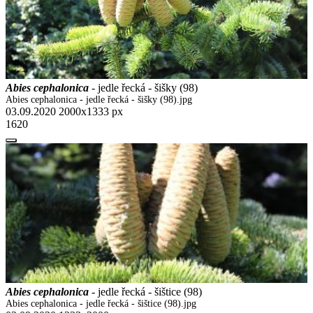
Abies cephalonica
- jedle řecká - šišky (98)
Abies cephalonica - jedle řecká - šišky (98).jpg
03.09.2020
2000x1333 px
1620
Abies cephalonica
- jedle řecká - šištice (98)
Abies cephalonica - jedle řecká - šištice (98).jpg