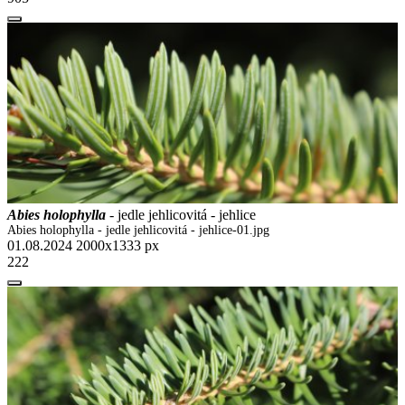
Abies holophylla
- jedle jehlicovitá - jehlice
Abies holophylla - jedle jehlicovitá - jehlice-01.jpg
01.08.2024
2000x1333 px
222