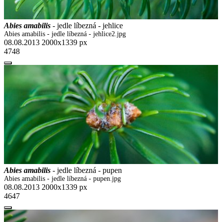
Abies amabilis
- jedle líbezná - jehlice
Abies amabilis - jedle líbezná - jehlice2.jpg
08.08.2013
2000x1339 px
4748
Abies amabilis
- jedle líbezná - pupen
Abies amabilis - jedle líbezná - pupen.jpg
08.08.2013
2000x1339 px
4647