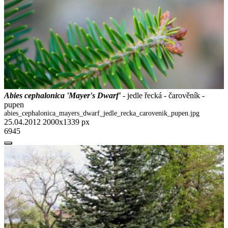
Abies cephalonica 'Mayer's Dwarf'
- jedle řecká - čarověník -
pupen
abies_cephalonica_mayers_dwarf_jedle_recka_carovenik_pupen.jpg
25.04.2012
2000x1339 px
6945