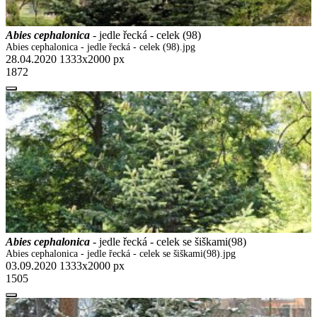
Abies cephalonica
- jedle řecká - celek (98)
Abies cephalonica - jedle řecká - celek (98).jpg
28.04.2020
1333x2000 px
1872
Abies cephalonica
- jedle řecká - celek se šiškami(98)
Abies cephalonica - jedle řecká - celek se šiškami(98).jpg
03.09.2020
1333x2000 px
1505