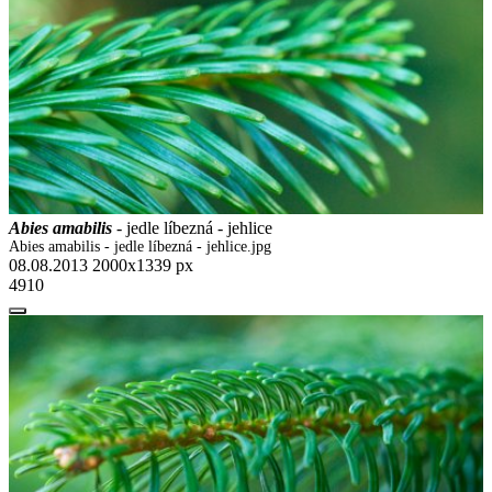
Abies amabilis
- jedle líbezná - jehlice
Abies amabilis - jedle líbezná - jehlice.jpg
08.08.2013
2000x1339 px
4910