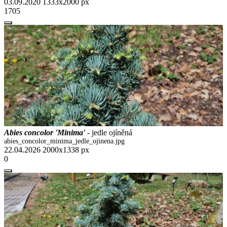
03.09.2020
1333x2000 px
1705
Abies concolor 'Minima'
- jedle ojíněná
abies_concolor_minima_jedle_ojinena.jpg
22.04.2026
2000x1338 px
0