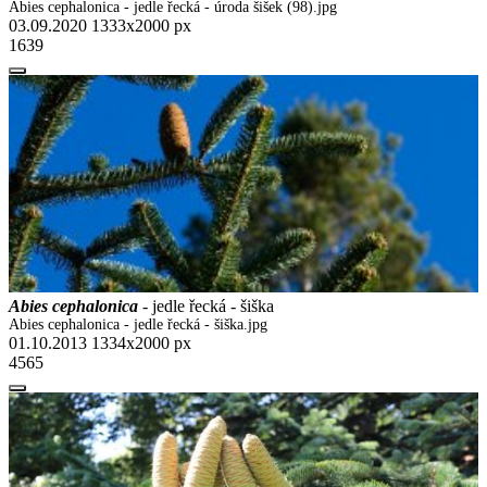
Abies cephalonica - jedle řecká - úroda šišek (98).jpg
03.09.2020
1333x2000 px
1639
Abies cephalonica
- jedle řecká - šiška
Abies cephalonica - jedle řecká - šiška.jpg
01.10.2013
1334x2000 px
4565