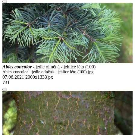
Abies concolor
- jedle ojíněná - jehlice léto (100)
Abies concolor - jedle ojíněná - jehlice léto (100).jpg
07.06.2021
2000x1333 px
731