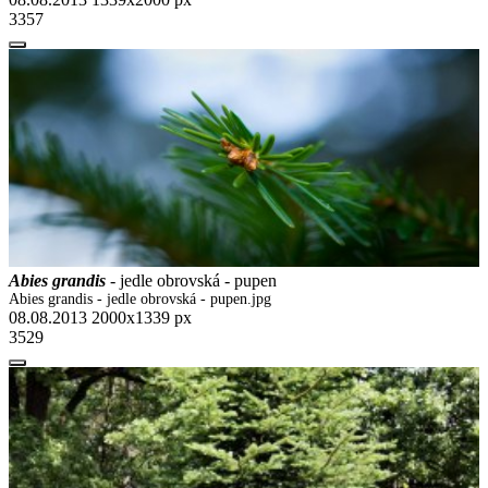
3357
Abies grandis
- jedle obrovská - pupen
Abies grandis - jedle obrovská - pupen.jpg
08.08.2013
2000x1339 px
3529