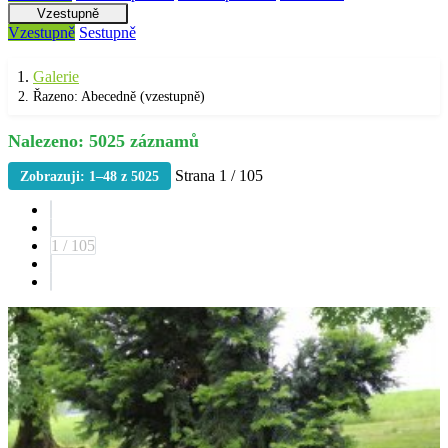
Vzestupně
Vzestupně
Sestupně
Galerie
Řazeno: Abecedně (vzestupně)
Nalezeno: 5025 záznamů
Strana 1 / 105
Zobrazuji: 1–48 z 5025
1 / 105