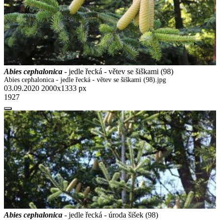
Abies cephalonica
- jedle řecká - větev se šiškami (98)
Abies cephalonica - jedle řecká - větev se šiškami (98).jpg
03.09.2020
2000x1333 px
1927
Abies cephalonica
- jedle řecká - úroda šišek (98)