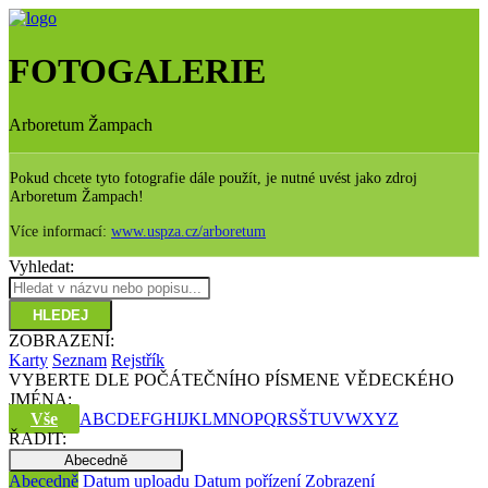
FOTOGALERIE
Arboretum Žampach
Pokud chcete tyto fotografie dále použít, je nutné uvést jako zdroj
Arboretum Žampach!
Více informací:
www.uspza.cz/arboretum
Vyhledat:
HLEDEJ
ZOBRAZENÍ:
Karty
Seznam
Rejstřík
VYBERTE DLE POČÁTEČNÍHO PÍSMENE VĚDECKÉHO
JMÉNA:
Vše
A
B
C
D
E
F
G
H
I
J
K
L
M
N
O
P
Q
R
S
Š
T
U
V
W
X
Y
Z
ŘADIT:
Abecedně
Abecedně
Datum uploadu
Datum pořízení
Zobrazení