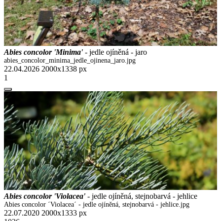
Abies concolor 'Minima'
- jedle ojíněná - jaro
abies_concolor_minima_jedle_ojinena_jaro.jpg
22.04.2026
2000x1338 px
1
Abies concolor 'Violacea'
- jedle ojíněná, stejnobarvá - jehlice
Abies concolor ´Violacea´ - jedle ojíněná, stejnobarvá - jehlice.jpg
22.07.2020
2000x1333 px