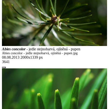
Abies concolor
- jedle stejnobarvá, ojíněná - pupen
Abies concolor - jedle stejnobarvá, ojíněná - pupen.jpg
08.08.2013
2000x1339 px
3641