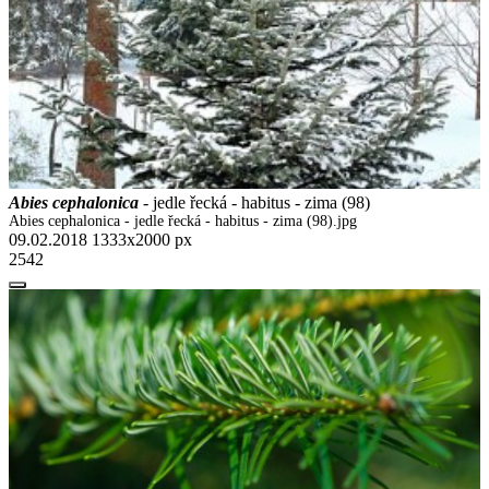
Abies cephalonica
- jedle řecká - habitus - zima (98)
Abies cephalonica - jedle řecká - habitus - zima (98).jpg
09.02.2018
1333x2000 px
2542