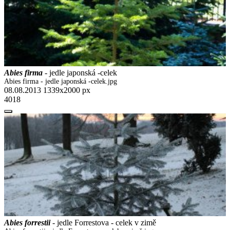
Abies firma
- jedle japonská -celek
Abies firma - jedle japonská -celek.jpg
08.08.2013
1339x2000 px
4018
Abies forrestii
- jedle Forrestova - celek v zimě